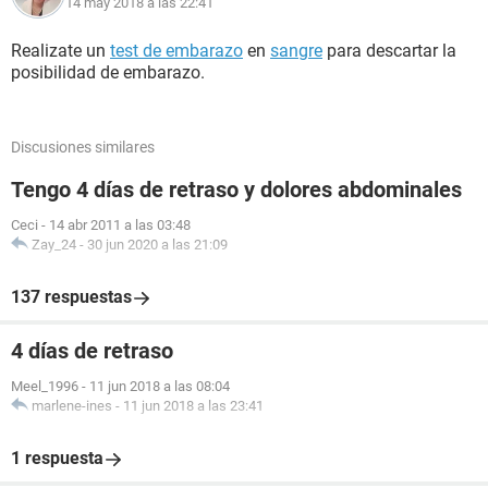
14 may 2018 a las 22:41
Realizate un
test de embarazo
en
sangre
para descartar la
posibilidad de embarazo.
Discusiones similares
Tengo 4 días de retraso y dolores abdominales
Ceci
-
14 abr 2011 a las 03:48
Zay_24
-
30 jun 2020 a las 21:09
137 respuestas
4 días de retraso
Meel_1996
-
11 jun 2018 a las 08:04
marlene-ines
-
11 jun 2018 a las 23:41
1 respuesta