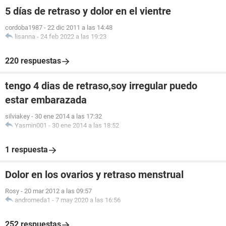
5 días de retraso y dolor en el vientre
cordoba1987
-
22 dic 2011 a las 14:48
lisanna
-
24 feb 2022 a las 19:23
220 respuestas
tengo 4 dias de retraso,soy irregular puedo
estar embarazada
silviakey
-
30 ene 2014 a las 17:32
Yasmin001
-
30 ene 2014 a las 18:52
1 respuesta
Dolor en los ovarios y retraso menstrual
Rosy
-
20 mar 2012 a las 09:57
andromeda1
-
7 may 2020 a las 16:56
252 respuestas