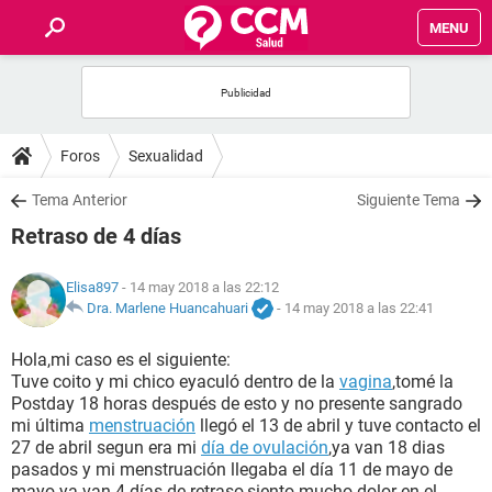
MENU
INICIO
FOROS
Foros
Sexualidad
SALUD
Tema Anterior
Siguiente Tema
Retraso de 4 días
FAMILIA
Elisa897
- 14 may 2018 a las 22:12
NUTRICIÓN
Dra. Marlene Huancahuari
-
14 may 2018 a las 22:41
Hola,mi caso es el siguiente:
BIENESTAR
Tuve coito y mi chico eyaculó dentro de la
vagina
,tomé la
Postday 18 horas después de esto y no presente sangrado
SEXUALIDAD
mi última
menstruación
llegó el 13 de abril y tuve contacto el
27 de abril segun era mi
día de ovulación
,ya van 18 dias
pasados y mi menstruación llegaba el día 11 de mayo de
GLOSARIO
mayo ya van 4 días de retraso,siento mucho dolor en el