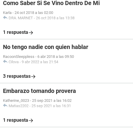
Como Saber Si Se Vino Dentro De Mi
Karla
-
24 oct 2018 a las 02:00
DRA. MARNET
-
26 oct 2018 a las 13:38
1 respuesta
No tengo nadie con quien hablar
RacoonSleeppless
-
6 abr 2018 a las 09:50
Cilova
-
9 abr 2022 a las 21:54
3 respuestas
Embarazo tomando provera
Katherine_0023
-
25 sep 2021 a las 16:02
Matias2202
-
25 sep 2021 a las 16:31
1 respuesta