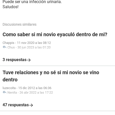
Puede ser una infección urinaria.
Saludos!
Discusiones similares
Como saber si mi novio eyaculó dentro de mi?
Chappis
-
11 nov 2020 a las 08:12
Chus
-
30 jun 2023 a las 01:20
3 respuestas
Tuve relaciones y no sé si mi novio se vino
dentro
luzecoita
-
15 dic 2012 a las 06:36
Nenita
-
26 abr 2022 a las 17:22
47 respuestas