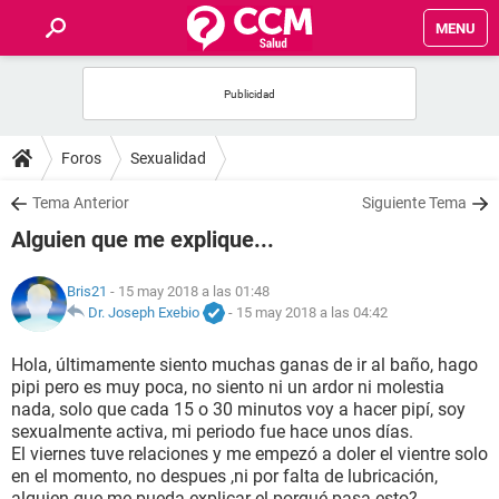
MENU
INICIO
FOROS
Foros
Sexualidad
SALUD
Tema Anterior
Siguiente Tema
Alguien que me explique...
FAMILIA
Bris21
- 15 may 2018 a las 01:48
NUTRICIÓN
Dr. Joseph Exebio
-
15 may 2018 a las 04:42
Hola, últimamente siento muchas ganas de ir al baño, hago
BIENESTAR
pipi pero es muy poca, no siento ni un ardor ni molestia
nada, solo que cada 15 o 30 minutos voy a hacer pipí, soy
SEXUALIDAD
sexualmente activa, mi periodo fue hace unos días.
El viernes tuve relaciones y me empezó a doler el vientre solo
en el momento, no despues ,ni por falta de lubricación,
GLOSARIO
alguien que me pueda explicar el porqué pasa esto?