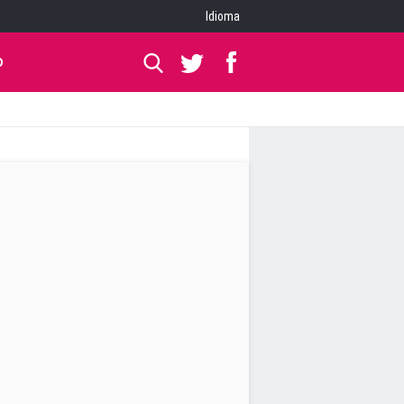
Idioma
O