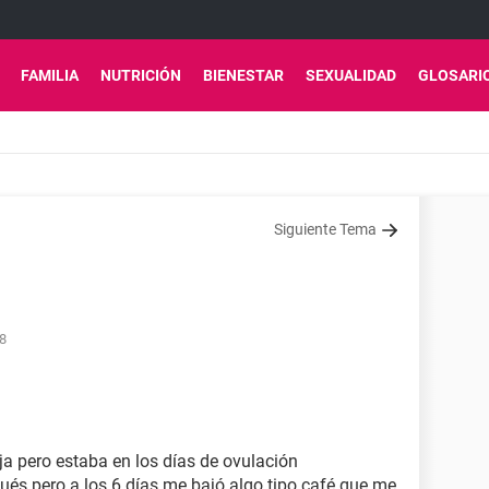
FAMILIA
NUTRICIÓN
BIENESTAR
SEXUALIDAD
GLOSARI
Siguiente Tema
48
a pero estaba en los días de ovulación
pués pero a los 6 días me bajó algo tipo café que me