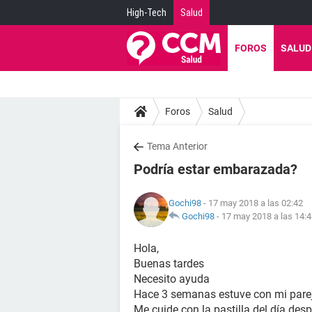
High-Tech
Salud
FOROS
SALUD
Foros
Salud
Tema Anterior
Podría estar embarazada?
Gochi98
- 17 may 2018 a las 02:42
Gochi98
-
17 may 2018 a las 14:
Hola,
Buenas tardes
Necesito ayuda
Hace 3 semanas estuve con mi parej
Me cuide con la pastilla del día des