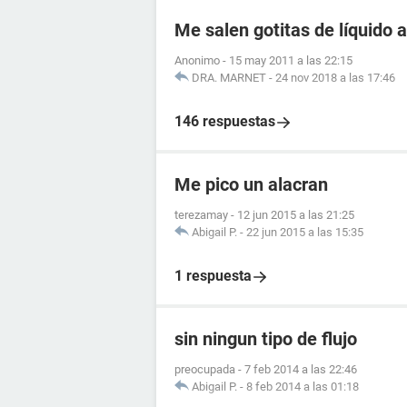
Me salen gotitas de líquido a
Anonimo
-
15 may 2011 a las 22:15
DRA. MARNET
-
24 nov 2018 a las 17:46
146 respuestas
Me pico un alacran
terezamay
-
12 jun 2015 a las 21:25
Abigail P.
-
22 jun 2015 a las 15:35
1 respuesta
sin ningun tipo de flujo
preocupada
-
7 feb 2014 a las 22:46
Abigail P.
-
8 feb 2014 a las 01:18