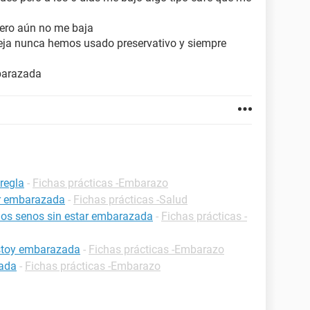
pero aún no me baja
eja nunca hemos usado preservativo y siempre
barazada
regla
-
Fichas prácticas -Embarazo
ar embarazada
-
Fichas prácticas -Salud
 los senos sin estar embarazada
-
Fichas prácticas -
estoy embarazada
-
Fichas prácticas -Embarazo
zada
-
Fichas prácticas -Embarazo