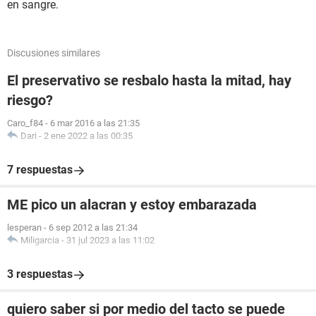
en sangre.
Discusiones similares
El preservativo se resbalo hasta la mitad, hay
riesgo?
Caro_f84
-
6 mar 2016 a las 21:35
Dari
-
2 ene 2022 a las 00:35
7 respuestas
ME pico un alacran y estoy embarazada
lesperan
-
6 sep 2012 a las 21:34
Miligarcia
-
31 jul 2023 a las 11:02
3 respuestas
quiero saber si por medio del tacto se puede