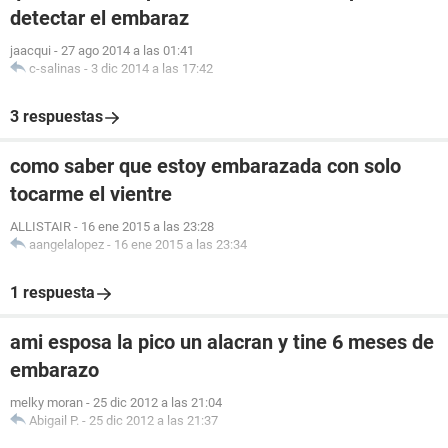
detectar el embaraz
jaacqui
-
27 ago 2014 a las 01:41
c-salinas
-
3 dic 2014 a las 17:42
3 respuestas
como saber que estoy embarazada con solo
tocarme el vientre
ALLISTAIR
-
16 ene 2015 a las 23:28
aangelalopez
-
16 ene 2015 a las 23:34
1 respuesta
ami esposa la pico un alacran y tine 6 meses de
embarazo
melky moran
-
25 dic 2012 a las 21:04
Abigail P.
-
25 dic 2012 a las 21:37