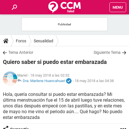
MENU
INICIO
FOROS
Foros
Sexualidad
SALUD
Tema Anterior
Siguiente Tema
Quiero saber si puedo estar embarazada
FAMILIA
Mariel
- 18 may 2018 a las 02:52
NUTRICIÓN
Dra. Marlene Huancahuari
-
18 may 2018 a las 04:38
Hola, quería consultar si puedo estar embarazada? Mi
BIENESTAR
última menstruación fue el 15 de abril luego tuve relaciones,
unos días después empecé con las pastillas, y en este mes
SEXUALIDAD
de mayo no me vino el periodo aún.... Qué hago? No puedo
estar embarazada
GLOSARIO