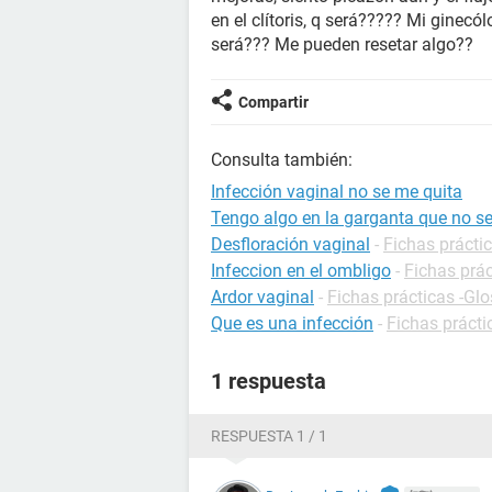
en el clítoris, q será????? Mi gine
será??? Me pueden resetar algo??
Compartir
Consulta también:
Infección vaginal no se me quita
Tengo algo en la garganta que no s
Desfloración vaginal
-
Fichas práctic
Infeccion en el ombligo
-
Fichas prác
Ardor vaginal
-
Fichas prácticas -Glo
Que es una infección
-
Fichas prácti
1 respuesta
RESPUESTA 1 / 1