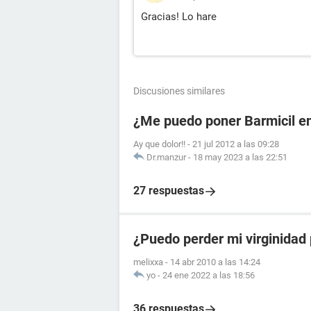
Gracias! Lo hare
Discusiones similares
¿Me puedo poner Barmicil en
Ay que dolor!!
-
21 jul 2012 a las 09:28
Dr.manzur
-
18 may 2023 a las 22:51
27 respuestas
¿Puedo perder mi virginida
melixxa
-
14 abr 2010 a las 14:24
yo
-
24 ene 2022 a las 18:56
36 respuestas