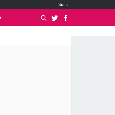
Idioma
O