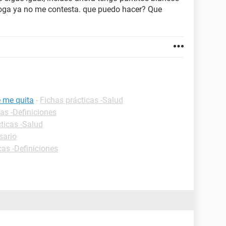
cóloga ya no me contesta. que puedo hacer? Que
e me quita
-
Fichas prácticas -Salud
as -Definiciones
ticas -Salud
sario
cas -Definiciones