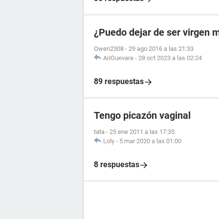
¿Puedo dejar de ser virgen 
Owen2308
-
29 ago 2016 a las 21:33
AriGuevara
-
28 oct 2023 a las 02:24
89 respuestas
Tengo picazón vaginal
tata
-
25 ene 2011 a las 17:35
Loly
-
5 mar 2020 a las 01:00
8 respuestas