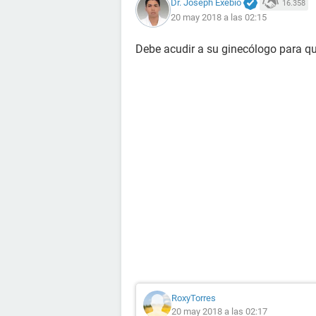
Dr. Joseph Exebio
16.358
20 may 2018 a las 02:15
Debe acudir a su ginecólogo para qu
RoxyTorres
20 may 2018 a las 02:17