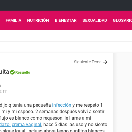
FAMILIA
NUTRICIÓN
BIENESTAR
SEXUALIDAD
GLOSARI
Siguiente Tema
uita
Resuelto
9
2:17
dijo q tenía una pequeña
infección
y me respeto 1
ra mi y mi esposo. 2 semanas después volví a sentir
lujo es blanco como requeson, le llame a mi
dazol
crema vaginal
, hace 5 días las uso y no siento
jo sigue igual, incluso ahora tengo puntitos blancos