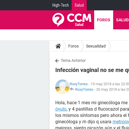
High-Tech
Salud
FOROS
SALUD
Foros
Sexualidad
Tema Anterior
Infección vaginal no se me q
RoxyTorres
- 19 may 2018 a las 22:5
RoxyTorres
-
20 may 2018 a las 0
Hola, hace 1 mes mi ginecóloga me 
óvulo
, y 4 pastillas d flucocazol pa
los mismos síntomas pero ahora el f
ginecóloga y m dijo q usara
metroni
mejoras, siento picazón aún y el flu