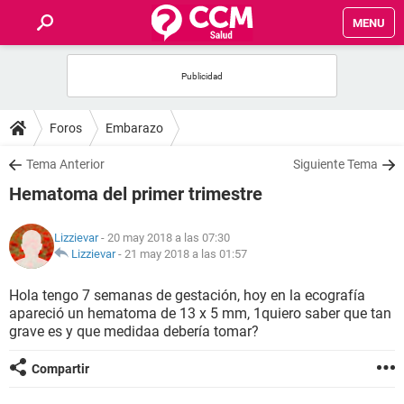
MENU
INICIO
FOROS
Foros
Embarazo
SALUD
Tema Anterior
Siguiente Tema
Hematoma del primer trimestre
FAMILIA
Lizzievar
- 20 may 2018 a las 07:30
NUTRICIÓN
Lizzievar
-
21 may 2018 a las 01:57
Hola tengo 7 semanas de gestación, hoy en la ecografía
BIENESTAR
apareció un hematoma de 13 x 5 mm, 1quiero saber que tan
grave es y que medidaa debería tomar?
SEXUALIDAD
Compartir
GLOSARIO