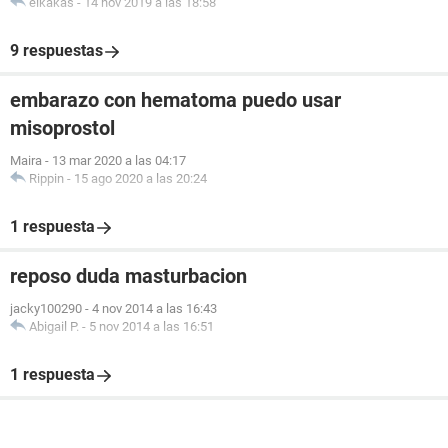
elkakas
-
14 nov 2019 a las 18:58
9 respuestas
embarazo con hematoma puedo usar
misoprostol
Maira
-
13 mar 2020 a las 04:17
Rippin
-
15 ago 2020 a las 20:24
1 respuesta
reposo duda masturbacion
jacky100290
-
4 nov 2014 a las 16:43
Abigail P.
-
5 nov 2014 a las 16:51
1 respuesta