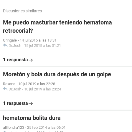
Discusiones similares
Me puedo masturbar teniendo hematoma
retrocorial?
Gringale
-
14 jul 2015 a las 18:31
Dr.Josh
-
15 jul 2015 a las 01:21
1 respuesta
Moretón y bola dura después de un golpe
Roxana
-
10 jul 2019 a las 22:28
Dr.Josh
-
10 jul 2019 a las 23:24
1 respuesta
hematoma bolita dura
allllondra123
-
25 feb 2014 a las 06:01