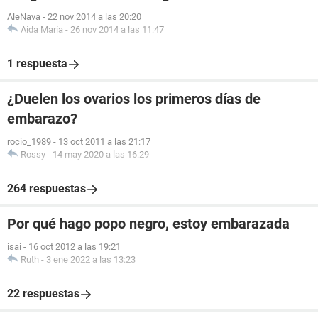
AleNava
-
22 nov 2014 a las 20:20
Aída María
-
26 nov 2014 a las 11:47
1 respuesta
¿Duelen los ovarios los primeros días de
embarazo?
rocio_1989
-
13 oct 2011 a las 21:17
Rossy
-
14 may 2020 a las 16:29
264 respuestas
Por qué hago popo negro, estoy embarazada
isai
-
16 oct 2012 a las 19:21
Ruth
-
3 ene 2022 a las 13:23
22 respuestas