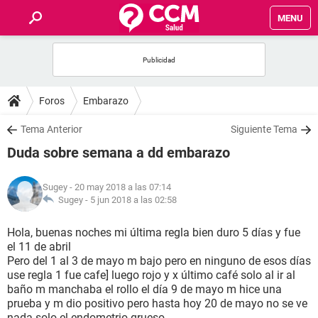
MENU
INICIO
FOROS
Foros
Embarazo
SALUD
Tema Anterior
Siguiente Tema
Duda sobre semana a dd embarazo
FAMILIA
Sugey
- 20 may 2018 a las 07:14
NUTRICIÓN
Sugey -
5 jun 2018 a las 02:58
Hola, buenas noches mi última regla bien duro 5 días y fue
BIENESTAR
el 11 de abril
Pero del 1 al 3 de mayo m bajo pero en ninguno de esos días
SEXUALIDAD
use regla 1 fue cafe] luego rojo y x último café solo al ir al
baño m manchaba el rollo el día 9 de mayo m hice una
prueba y m dio positivo pero hasta hoy 20 de mayo no se ve
GLOSARIO
nada solo el endometrio grueso