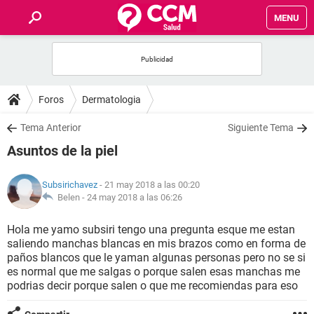
MENU
INICIO
FOROS
Foros
Dermatologia
SALUD
Tema Anterior
Siguiente Tema
Asuntos de la piel
FAMILIA
Subsirichavez
- 21 may 2018 a las 00:20
NUTRICIÓN
Belen -
24 may 2018 a las 06:26
Hola me yamo subsiri tengo una pregunta esque me estan
BIENESTAR
saliendo manchas blancas en mis brazos como en forma de
paños blancos que le yaman algunas personas pero no se si
SEXUALIDAD
es normal que me salgas o porque salen esas manchas me
podrias decir porque salen o que me recomiendas para eso
GLOSARIO