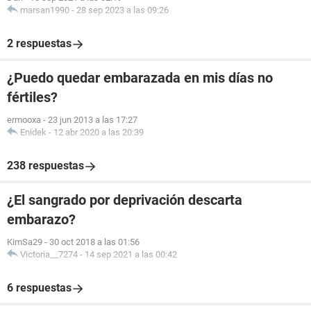
marsan1990
-
28 sep 2023 a las 09:26
2 respuestas
¿Puedo quedar embarazada en mis días no
fértiles?
ermooxa
-
23 jun 2013 a las 17:27
Enidek
-
12 abr 2020 a las 20:39
238 respuestas
¿El sangrado por deprivación descarta
embarazo?
KimSa29
-
30 oct 2018 a las 01:56
Victoria__7274
-
14 sep 2021 a las 00:42
6 respuestas