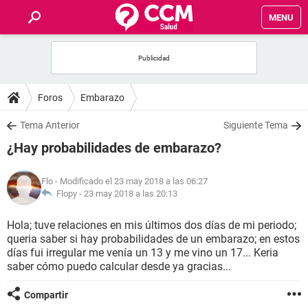
MENU
INICIO
FOROS
Foros
Embarazo
SALUD
Tema Anterior
Siguiente Tema
¿Hay probabilidades de embarazo?
FAMILIA
Flo
- Modificado el 23 may 2018 a las 06:27
NUTRICIÓN
Flopy -
23 may 2018 a las 20:13
Hola; tuve relaciones en mis últimos dos días de mi periodo;
BIENESTAR
queria saber si hay probabilidades de un embarazo; en estos
días fui irregular me venía un 13 y me vino un 17... Keria
SEXUALIDAD
saber cómo puedo calcular desde ya gracias...
Compartir
GLOSARIO