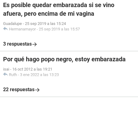
Es posible quedar embarazada si se vino
afuera, pero encima de mi vagina
Guadalupe
-
25 sep 2019 a las 15:24
Hermanamayor
-
25 sep 2019 a las 15:57
3 respuestas
Por qué hago popo negro, estoy embarazada
isai
-
16 oct 2012 a las 19:21
Ruth
-
3 ene 2022 a las 13:23
22 respuestas