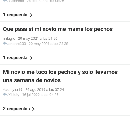
Yucareux
-
28 dic 2022 a las 08:26
1 respuesta
Que pasa si mí novio me mama los pechos
milagro
-
20 may 2021 a las 21:56
arjenro300
-
20 may 2021 a las 23:38
1 respuesta
Mi novio me toco los pechos y solo llevamos
una semana de novios
Yael-tyler19
-
26 ago 2019 a las 07:24
Xitlally
-
16 jul 2022 a las 04:26
2 respuestas