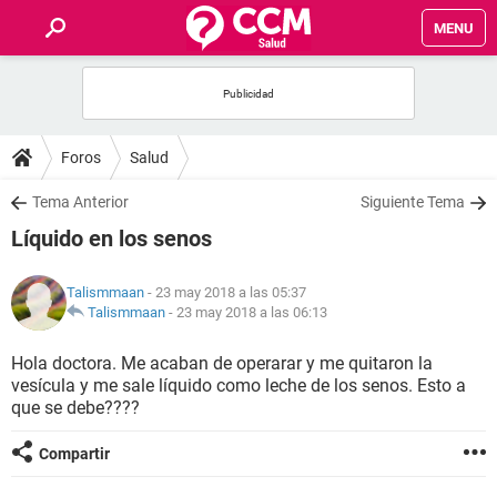
MENU
INICIO
FOROS
Foros
Salud
SALUD
Tema Anterior
Siguiente Tema
Líquido en los senos
FAMILIA
Talismmaan
- 23 may 2018 a las 05:37
NUTRICIÓN
Talismmaan
-
23 may 2018 a las 06:13
Hola doctora. Me acaban de operarar y me quitaron la
BIENESTAR
vesícula y me sale líquido como leche de los senos. Esto a
que se debe????
SEXUALIDAD
Compartir
GLOSARIO