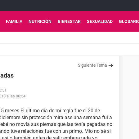
FAMILIA
NUTRICIÓN
BIENESTAR
SEXUALIDAD
GLOSARI
Siguiente Tema
gadas
0:51
18 a las 00:54
5 meses El ultimo día de mi regla fue el 30 de
 diciembre sin protección mira ase una semana fui a
bebé no movía sus piernas que las tenía pegadas no
do tuve relaciones fue con un primo. Mio no sé si
 así o también antes de salir embarazada yo