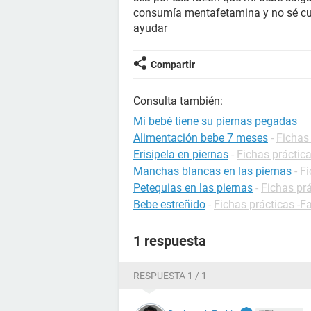
consumía mentafetamina y no sé cuá
ayudar
Compartir
Consulta también:
Mi bebé tiene su piernas pegadas
Alimentación bebe 7 meses
-
Fichas 
Erisipela en piernas
-
Fichas práctica
Manchas blancas en las piernas
-
Fi
Petequias en las piernas
-
Fichas prá
Bebe estreñido
-
Fichas prácticas -F
1 respuesta
RESPUESTA 1 / 1