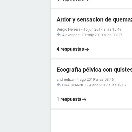
Ardor y sensacion de quemaz
Sergio Herrera
-
16 jun 2017 a las 15:49
Alexander
-
10 may 2019 a las 03:39
4 respuestas
Ecografia pélvica con quistes
andreeliza
-
4 ago 2019 a las 03:46
DRA. MARNET
-
4 ago 2019 a las 12:07
1 respuesta