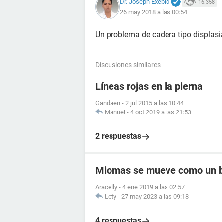
Dr. Joseph Exebio
16.358
26 may 2018 a las 00:54
Un problema de cadera tipo displasi
Discusiones similares
Líneas rojas en la pierna
Gandaen
-
2 jul 2015 a las 10:44
Manuel
-
4 oct 2019 a las 21:53
2 respuestas
Miomas se mueve como un 
Aracelly
-
4 ene 2019 a las 02:57
Lety
-
27 may 2023 a las 09:18
4 respuestas