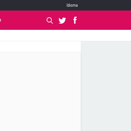
Idioma
O