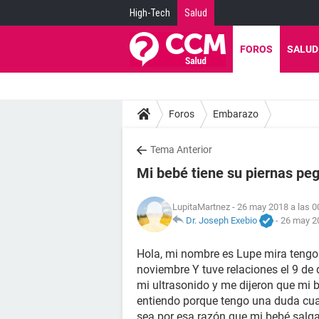
High-Tech
Salud
FOROS
SALUD
Foros
Embarazo
Tema Anterior
Mi bebé tiene su piernas pe
LupitaMartnez
- 26 may 2018 a las 0
Dr. Joseph Exebio
-
26 may 20
Hola, mi nombre es Lupe mira tengo 
noviembre Y tuve relaciones el 9 de
mi ultrasonido y me dijeron que mi 
entiendo porque tengo una duda cuan
sea por esa razón que mi bebé salga