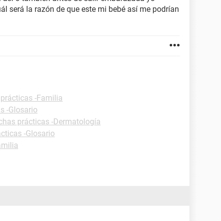
l será la razón de que este mi bebé así me podrían
prácticas -Familia
s -Glosario
chas prácticas -Dermatología
cticas -Glosario
amilia