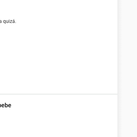
a quizá.
bebe