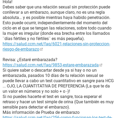
Hola!
Debes saber que una relación sexual sin protección puede
conllevar a un embarazo, aunque claro, no es una regla
absoluta… y es posible mientras haya habido penetración.
Esto puede ocurrir, independientemente del momento del
ciclo en el que se tengan las relaciones, sobre todo cuando
la mujer es irregular (donde esa brecha entre los llamados
¨días fértiles y no fértiles¨ es más pequeña).
https://salud.ccm.net/faq/6021-relaciones-sin-proteccion-
riesgo-de-embarazo
Revisa: ¿Estaré embarazada?
https://salud.ccm.net/faq/9853-estare-embarazada
Si quiere saber o descartar desde ya si hay o no un
embarazada, pasados 10 días de tu relación sexual se
puede llevar a cabo un test cuantitativo en sangre para HCG
... OJO, LA CUANTITATIVA DE PREFERENCIA (La que te da
un valor en números y no solo + o -)!
Si no puedes hacerte el test en sangre, toca esperar el
retraso y hacer un test simple de orina (Que también es muy
sensible para detectar el embarazo).
Más información de Prueba de embarazo
https://salud.ccm.net/faq/256-como-funcionan-los-test-de-