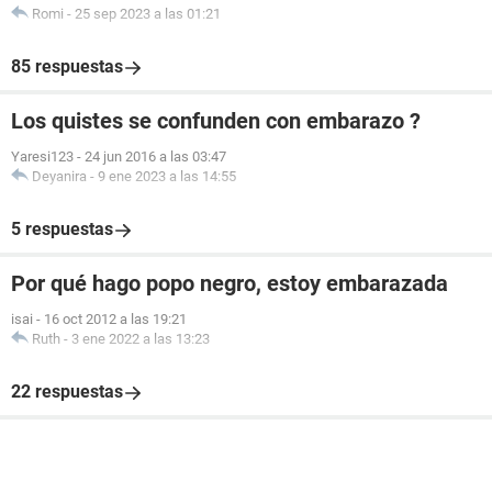
Romi
-
25 sep 2023 a las 01:21
85 respuestas
Los quistes se confunden con embarazo ?
Yaresi123
-
24 jun 2016 a las 03:47
Deyanira
-
9 ene 2023 a las 14:55
5 respuestas
Por qué hago popo negro, estoy embarazada
isai
-
16 oct 2012 a las 19:21
Ruth
-
3 ene 2022 a las 13:23
22 respuestas