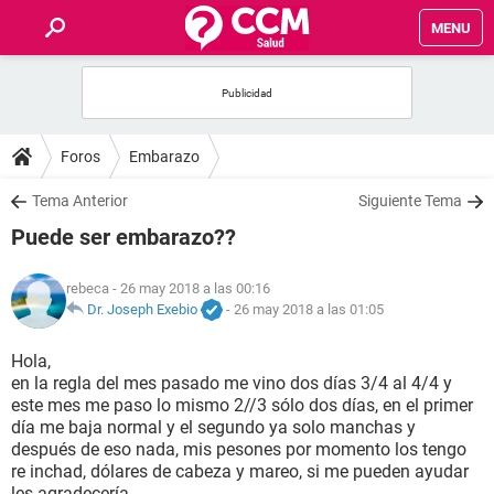
MENU
INICIO
FOROS
Foros
Embarazo
SALUD
Tema Anterior
Siguiente Tema
Puede ser embarazo??
FAMILIA
rebeca
- 26 may 2018 a las 00:16
NUTRICIÓN
Dr. Joseph Exebio
-
26 may 2018 a las 01:05
Hola,
BIENESTAR
en la regla del mes pasado me vino dos días 3/4 al 4/4 y
este mes me paso lo mismo 2//3 sólo dos días, en el primer
SEXUALIDAD
día me baja normal y el segundo ya solo manchas y
después de eso nada, mis pesones por momento los tengo
re inchad, dólares de cabeza y mareo, si me pueden ayudar
GLOSARIO
les agradecería