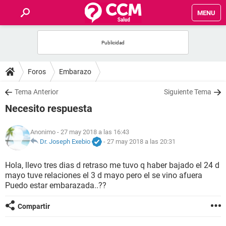
MENU
INICIO
FOROS
Foros
Embarazo
SALUD
Tema Anterior
Siguiente Tema
Necesito respuesta
FAMILIA
Anonimo
- 27 may 2018 a las 16:43
NUTRICIÓN
Dr. Joseph Exebio
-
27 may 2018 a las 20:31
Hola, llevo tres dias d retraso me tuvo q haber bajado el 24 d
BIENESTAR
mayo tuve relaciones el 3 d mayo pero el se vino afuera
Puedo estar embarazada..??
SEXUALIDAD
Compartir
GLOSARIO