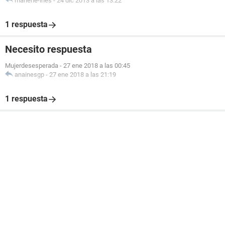
marlene-ines
-
24 dic 2013 a las 13:22
1 respuesta
Necesito respuesta
Mujerdesesperada
-
27 ene 2018 a las 00:45
anainesgp
-
27 ene 2018 a las 21:19
1 respuesta