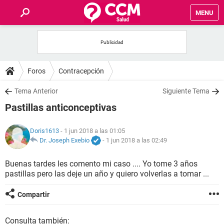
MENU
INICIO
FOROS
Foros
Contracepción
SALUD
Tema Anterior
Siguiente Tema
Pastillas anticonceptivas
FAMILIA
Doris1613
- 1 jun 2018 a las 01:05
NUTRICIÓN
Dr. Joseph Exebio
-
1 jun 2018 a las 02:49
Buenas tardes les comento mi caso .... Yo tome 3 años
BIENESTAR
pastillas pero las deje un año y quiero volverlas a tomar ...
SEXUALIDAD
Compartir
GLOSARIO
Consulta también: