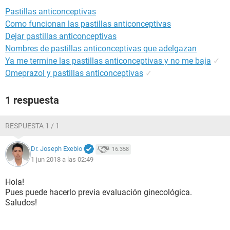
Pastillas anticonceptivas
Como funcionan las pastillas anticonceptivas
Dejar pastillas anticonceptivas
Nombres de pastillas anticonceptivas que adelgazan
Ya me termine las pastillas anticonceptivas y no me baja
✓
Omeprazol y pastillas anticonceptivas
✓
1 respuesta
RESPUESTA 1 / 1
Dr. Joseph Exebio
16.358
1 jun 2018 a las 02:49
Hola!
Pues puede hacerlo previa evaluación ginecológica.
Saludos!