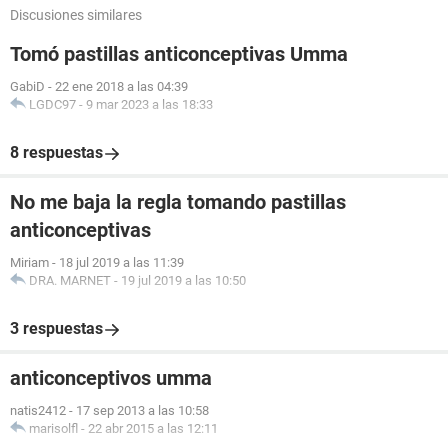
Discusiones similares
Tomó pastillas anticonceptivas Umma
GabiD
-
22 ene 2018 a las 04:39
LGDC97
-
9 mar 2023 a las 18:33
8 respuestas
No me baja la regla tomando pastillas
anticonceptivas
Miriam
-
18 jul 2019 a las 11:39
DRA. MARNET
-
19 jul 2019 a las 10:50
3 respuestas
anticonceptivos umma
natis2412
-
17 sep 2013 a las 10:58
marisolfl
-
22 abr 2015 a las 12:11