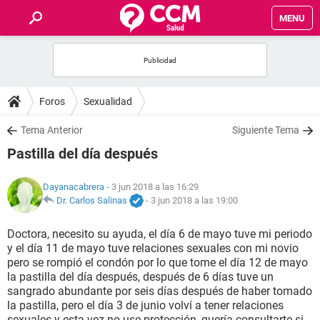
MENU
INICIO
FOROS
Foros
Sexualidad
SALUD
Tema Anterior
Siguiente Tema
Pastilla del día después
FAMILIA
Dayanacabrera
- 3 jun 2018 a las 16:29
NUTRICIÓN
Dr. Carlos Salinas
-
3 jun 2018 a las 19:00
Doctora, necesito su ayuda, el día 6 de mayo tuve mi periodo
BIENESTAR
y el día 11 de mayo tuve relaciones sexuales con mi novio
pero se rompió el condón por lo que tome el día 12 de mayo
SEXUALIDAD
la pastilla del día después, después de 6 días tuve un
sangrado abundante por seis días después de haber tomado
la pastilla, pero el día 3 de junio volví a tener relaciones
GLOSARIO
sexuales y esta vez no use protección, quería consultarte si