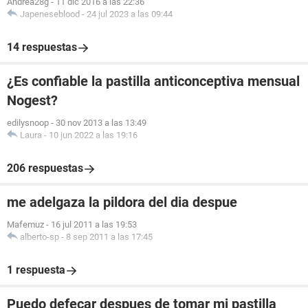
Andrea28g
-
11 dic 2016 a las 22:36
Japeneseblood
-
24 jul 2023 a las 09:44
14 respuestas
¿Es confiable la pastilla anticonceptiva mensual
Nogest?
edilysnoop
-
30 nov 2013 a las 13:49
Laura
-
10 jun 2022 a las 19:16
206 respuestas
me adelgaza la pildora del dia despue
Mafemuz
-
16 jul 2011 a las 19:53
alberto-sp
-
8 sep 2011 a las 17:45
1 respuesta
Puedo defecar despues de tomar mi pastilla