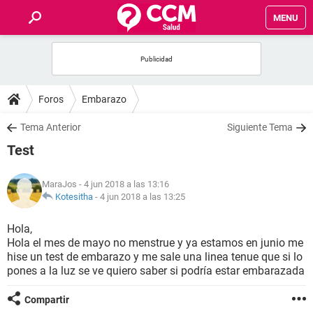
MENU
INICIO
FOROS
Foros
Embarazo
SALUD
Tema Anterior
Siguiente Tema
Test
FAMILIA
MaraJos
- 4 jun 2018 a las 13:16
NUTRICIÓN
Kotesitha
-
4 jun 2018 a las 13:25
Hola,
BIENESTAR
Hola el mes de mayo no menstrue y ya estamos en junio me
hise un test de embarazo y me sale una linea tenue que si lo
SEXUALIDAD
pones a la luz se ve quiero saber si podría estar embarazada
Compartir
GLOSARIO