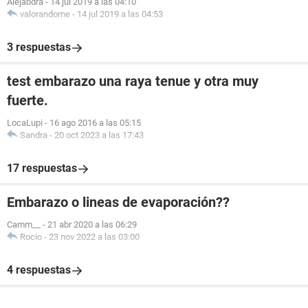
Alejabdra
-
14 jul 2019 a las 04:10
valorandome
-
14 jul 2019 a las 04:53
3 respuestas
test embarazo una raya tenue y otra muy
fuerte.
LocaLupi
-
16 ago 2016 a las 05:15
Sandra
-
20 oct 2023 a las 17:43
17 respuestas
Embarazo o lineas de evaporación??
Camm__
-
21 abr 2020 a las 06:29
Rocio
-
23 nov 2022 a las 03:00
4 respuestas