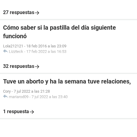
27 respuestas
Cómo saber si la pastilla del día siguiente
funcionó
Lola212121
-
18 feb 2016 a las 23:09
Lizzteck
-
17 feb 2022 a las 16:53
32 respuestas
Tuve un aborto y ha la semana tuve relaciones,
Cory
-
7 jul 2022 a las 21:28
mariarod09
-
7 jul 2022 a las 23:40
1 respuesta