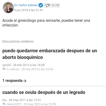
Dr. Carlos Salinas
16.108
5 jun 2018 a las 01:47
Acude al ginecólogo para revisarte, puedes tener una
infección.
Discusiones similares
puedo quedarme embarazada despues de un
aborto biooquimico
sjm24
-
28 ene 2013 a las 18:28
c-salinas
-
28 ene 2013 a las 23:44
1 respuesta
cuando se ovula después de un legrado
lou
-
28 may 2011 a las 13:51
Helen2207
-
20 may 2023 a las 23:59