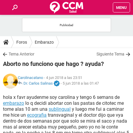
MENU
INICIO
FOROS
Foros
Embarazo
SALUD
Tema Anterior
Siguiente Tema
Aborto no funciono que hago ? ayuda?
FAMILIA
Carolinacatano
- 4 jun 2018 a las 23:51
NUTRICIÓN
Dr. Carlos Salinas
-
5 jun 2018 a las 01:47
hola x favr ayudenme soy carolina y tengo 6 semans de
BIENESTAR
embarazo
lo q decidi abortar con las pastas de citotec me
tome alas 10 am una
sublingual
y luego me fui a caminar
SEXUALIDAD
me hice un
ecografia
transvaginal y el doctor dijo que vya
dentro de dos semanas por que solo se mira el saco y nada
mas al arecer estaba muy pequeño, pero yo no le conte
GLOSARIO
nada, en la noche a las 8 pm me tome otra sublingual alas 5