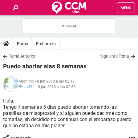
MENU
INICIO
FOROS
Foros
Embarazo
SALUD
Tema Anterior
Siguiente Tema
Puedo abortar alas 8 semanas
FAMILIA
Anonimo
- 8 jun 2018 a las 02:17
NUTRICIÓN
ax111
-
8 jun 2018 a las 02:56
Hola,
BIENESTAR
Tengo 7 semanas 5 días puedo abortar tomando las
pastillas de misoprostol y si alguien puede decirme como
SEXUALIDAD
tomarlas, eh decidido no continuar con el embarazo puesto
que no estába en mis planes
GLOSARIO