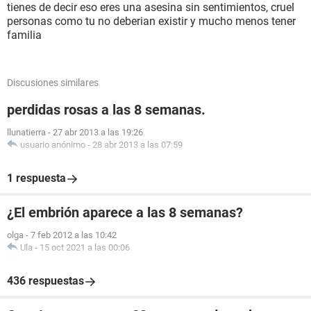
tienes de decir eso eres una asesina sin sentimientos, cruel
personas como tu no deberian existir y mucho menos tener
familia
Discusiones similares
perdidas rosas a las 8 semanas.
llunatierra
-
27 abr 2013 a las 19:26
usuario anónimo
-
28 abr 2013 a las 07:59
1 respuesta
¿El embrión aparece a las 8 semanas?
olga
-
7 feb 2012 a las 10:42
Ula
-
15 oct 2021 a las 00:06
436 respuestas