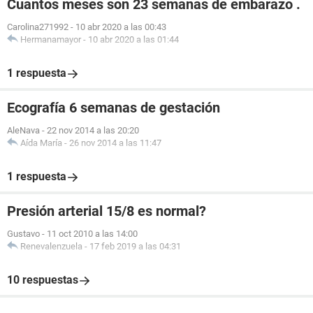
Cuantos meses son 23 semanas de embarazo .
Carolina271992
-
10 abr 2020 a las 00:43
Hermanamayor
-
10 abr 2020 a las 01:44
1 respuesta
Ecografía 6 semanas de gestación
AleNava
-
22 nov 2014 a las 20:20
Aída María
-
26 nov 2014 a las 11:47
1 respuesta
Presión arterial 15/8 es normal?
Gustavo
-
11 oct 2010 a las 14:00
Renevalenzuela
-
17 feb 2019 a las 04:31
10 respuestas