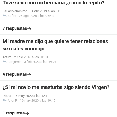
Tuve sexo con mi hermana ¿como lo repito?
usuario anónimo
-
14 abr 2019 a las 01:11
Safiro
-
25 ago 2020 a las 06:43
7 respuestas
Mi madre me dijo que quiere tener relaciones
sexuales conmigo
Arturo
-
29 dic 2018 a las 01:10
Benjamin
-
3 feb 2023 a las 19:21
4 respuestas
¿Si mi novio me masturba sigo siendo Virgen?
Diana
-
16 may 2020 a las 12:12
ArjenR
-
16 may 2020 a las 19:40
1 respuesta