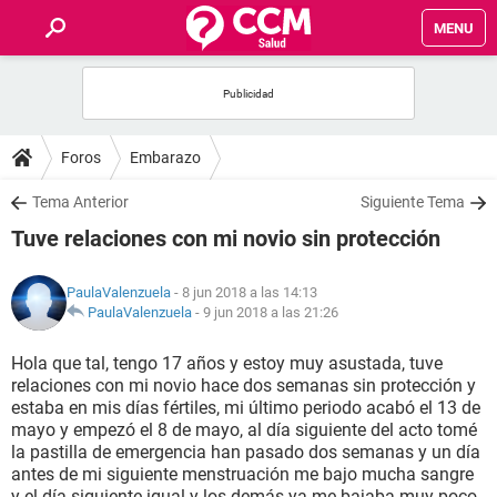
MENU
INICIO
FOROS
Foros
Embarazo
SALUD
Tema Anterior
Siguiente Tema
Tuve relaciones con mi novio sin protección
FAMILIA
PaulaValenzuela
- 8 jun 2018 a las 14:13
NUTRICIÓN
PaulaValenzuela
-
9 jun 2018 a las 21:26
Hola que tal, tengo 17 años y estoy muy asustada, tuve
BIENESTAR
relaciones con mi novio hace dos semanas sin protección y
estaba en mis días fértiles, mi último periodo acabó el 13 de
SEXUALIDAD
mayo y empezó el 8 de mayo, al día siguiente del acto tomé
la pastilla de emergencia han pasado dos semanas y un día
antes de mi siguiente menstruación me bajo mucha sangre
GLOSARIO
y el día siguiente igual y los demás ya me bajaba muy poco..