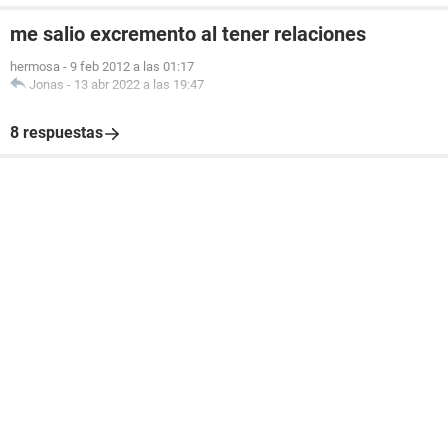
me salio excremento al tener relaciones
hermosa
-
9 feb 2012 a las 01:17
Jonas
-
13 abr 2022 a las 19:47
8 respuestas