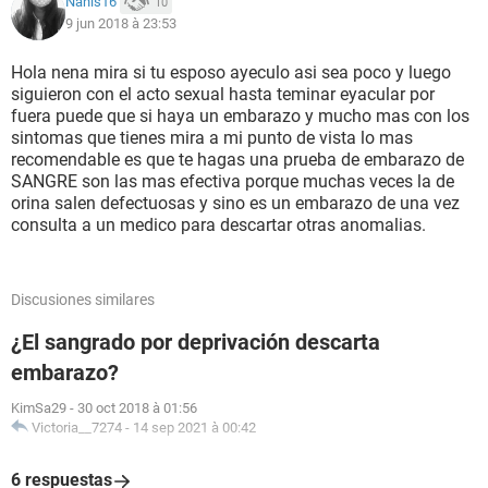
Nanis16
10
9 jun 2018 à 23:53
Hola nena mira si tu esposo ayeculo asi sea poco y luego
siguieron con el acto sexual hasta teminar eyacular por
fuera puede que si haya un embarazo y mucho mas con los
sintomas que tienes mira a mi punto de vista lo mas
recomendable es que te hagas una prueba de embarazo de
SANGRE son las mas efectiva porque muchas veces la de
orina salen defectuosas y sino es un embarazo de una vez
consulta a un medico para descartar otras anomalias.
Discusiones similares
¿El sangrado por deprivación descarta
embarazo?
KimSa29
-
30 oct 2018 à 01:56
Victoria__7274
-
14 sep 2021 à 00:42
6 respuestas