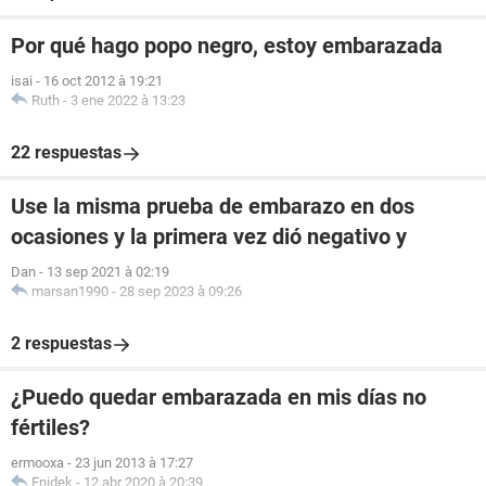
Por qué hago popo negro, estoy embarazada
isai
-
16 oct 2012 à 19:21
Ruth
-
3 ene 2022 à 13:23
22 respuestas
Use la misma prueba de embarazo en dos
ocasiones y la primera vez dió negativo y
Dan
-
13 sep 2021 à 02:19
marsan1990
-
28 sep 2023 à 09:26
2 respuestas
¿Puedo quedar embarazada en mis días no
fértiles?
ermooxa
-
23 jun 2013 à 17:27
Enidek
-
12 abr 2020 à 20:39