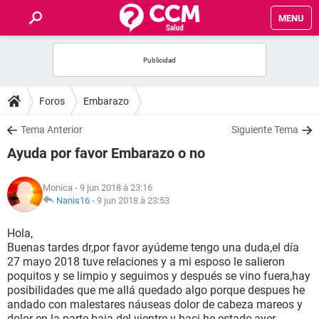
MENU
INICIO
FORUMS
Foros
Embarazo
SALUD
Tema Anterior
Siguiente Tema
Ayuda por favor Embarazo o no
FAMILIA
Monica
- 9 jun 2018 à 23:16
NUTRICIÓN
Nanis16
-
9 jun 2018 à 23:53
Hola,
BIENESTAR
Buenas tardes dr,por favor ayúdeme tengo una duda,el día
27 mayo 2018 tuve relaciones y a mi esposo le salieron
SEXUALIDAD
poquitos y se limpio y seguimos y después se vino fuera,hay
posibilidades que me allá quedado algo porque despues he
andado con malestares náuseas dolor de cabeza mareos y
GLOSARIO
dolor en la parte baja del vientre y haci he estado,ayer