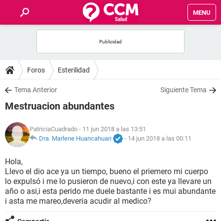
MENU
INICIO
FOROS
Foros
Esterilidad
SALUD
Tema Anterior
Siguiente Tema
Mestruacion abundantes
FAMILIA
PatriciaCuadrado
- 11 jun 2018 a las 13:51
NUTRICIÓN
Dra. Marlene Huancahuari
-
14 jun 2018 a las 00:11
Hola,
BIENESTAR
Llevo el dio ace ya un tiempo, bueno el priemero mi cuerpo
lo expulsó i me lo pusieron de nuevo,i con este ya llevare un
SEXUALIDAD
año o asi,i esta perido me duele bastante i es mui abundante
i asta me mareo,deveria acudir al medico?
GLOSARIO