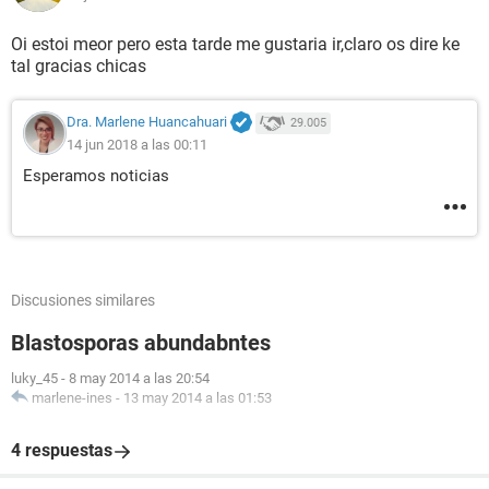
Oi estoi meor pero esta tarde me gustaria ir,claro os dire ke
tal gracias chicas
Dra. Marlene Huancahuari
29.005
14 jun 2018 a las 00:11
Esperamos noticias
Discusiones similares
Blastosporas abundabntes
luky_45
-
8 may 2014 a las 20:54
marlene-ines
-
13 may 2014 a las 01:53
4 respuestas