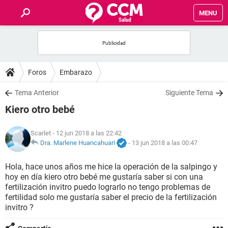
MENU
INICIO
FOROS
Foros
Embarazo
SALUD
Tema Anterior
Siguiente Tema
Kiero otro bebé
FAMILIA
Scarlet
- 12 jun 2018 a las 22:42
NUTRICIÓN
Dra. Marlene Huancahuari
-
13 jun 2018 a las 00:47
Hola, hace unos años me hice la operación de la salpingo y
BIENESTAR
hoy en día kiero otro bebé me gustaría saber si con una
fertilización invitro puedo lograrlo no tengo problemas de
SEXUALIDAD
fertilidad solo me gustaría saber el precio de la fertilización
invitro ?
GLOSARIO