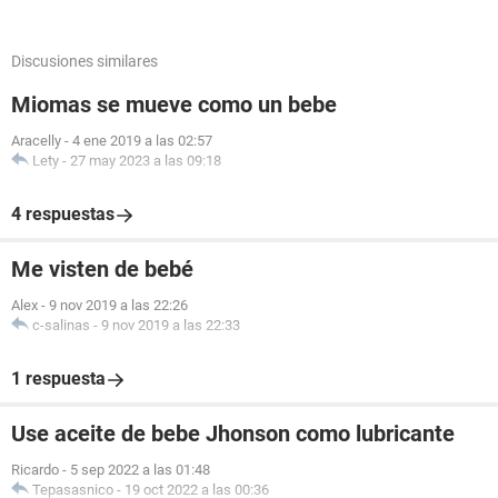
Discusiones similares
Miomas se mueve como un bebe
Aracelly
-
4 ene 2019 a las 02:57
Lety
-
27 may 2023 a las 09:18
4 respuestas
Me visten de bebé
Alex
-
9 nov 2019 a las 22:26
c-salinas
-
9 nov 2019 a las 22:33
1 respuesta
Use aceite de bebe Jhonson como lubricante
Ricardo
-
5 sep 2022 a las 01:48
Tepasasnico
-
19 oct 2022 a las 00:36