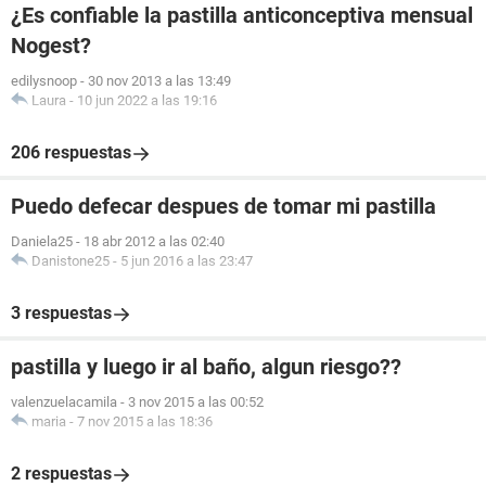
¿Es confiable la pastilla anticonceptiva mensual
Nogest?
edilysnoop
-
30 nov 2013 a las 13:49
Laura
-
10 jun 2022 a las 19:16
206 respuestas
Puedo defecar despues de tomar mi pastilla
Daniela25
-
18 abr 2012 a las 02:40
Danistone25
-
5 jun 2016 a las 23:47
3 respuestas
pastilla y luego ir al baño, algun riesgo??
valenzuelacamila
-
3 nov 2015 a las 00:52
maria
-
7 nov 2015 a las 18:36
2 respuestas