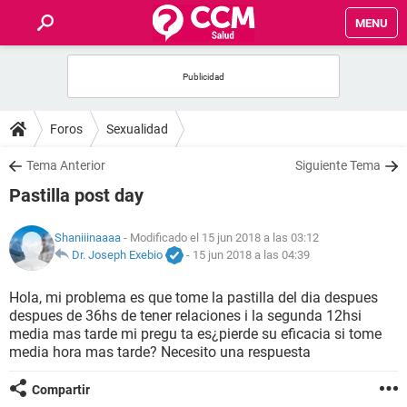
MENU
INICIO
FOROS
Foros
Sexualidad
SALUD
Tema Anterior
Siguiente Tema
Pastilla post day
FAMILIA
Shaniiinaaaa
- Modificado el 15 jun 2018 a las 03:12
NUTRICIÓN
Dr. Joseph Exebio
-
15 jun 2018 a las 04:39
Hola, mi problema es que tome la pastilla del dia despues
BIENESTAR
despues de 36hs de tener relaciones i la segunda 12hsi
media mas tarde mi pregu ta es¿pierde su eficacia si tome
SEXUALIDAD
media hora mas tarde? Necesito una respuesta
Compartir
GLOSARIO