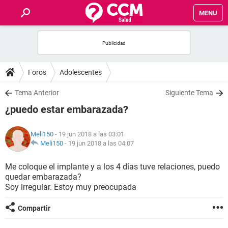
MENU
INICIO
FOROS
Foros
Adolescentes
SALUD
Tema Anterior
Siguiente Tema
¿puedo estar embarazada?
FAMILIA
Meli150
- 19 jun 2018 a las 03:01
NUTRICIÓN
Meli150
-
19 jun 2018 a las 04:07
Me coloque el implante y a los 4 días tuve relaciones, puedo
BIENESTAR
quedar embarazada?
Soy irregular. Estoy muy preocupada
SEXUALIDAD
Compartir
GLOSARIO