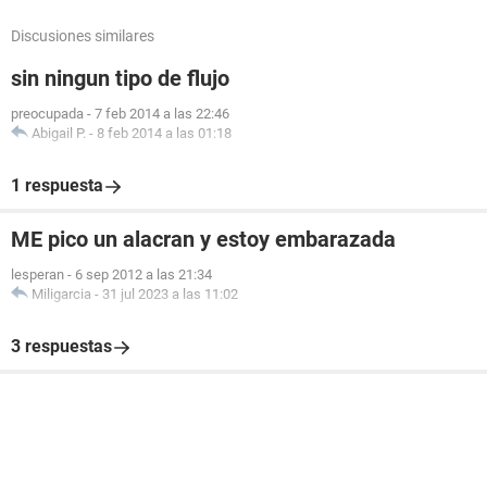
Discusiones similares
sin ningun tipo de flujo
preocupada
-
7 feb 2014 a las 22:46
Abigail P.
-
8 feb 2014 a las 01:18
1 respuesta
ME pico un alacran y estoy embarazada
lesperan
-
6 sep 2012 a las 21:34
Miligarcia
-
31 jul 2023 a las 11:02
3 respuestas