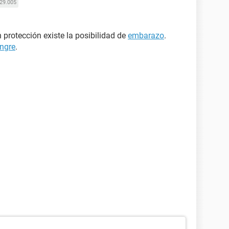
29.005
n protección existe la posibilidad de
embarazo
.
ngre
.