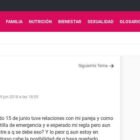
FAMILIA
NUTRICIÓN
BIENESTAR
SEXUALIDAD
GLOSARI
Siguiente Tema
9 jun 2018 a las 18:55
o 15 de junio tuve relaciones con mi pareja y como
illa de emergencia y e esperado mi regla pero aun
ntre a q se debe eso? Y lo peor q aun estoy en
retraso cabe la posibilidad de q haya quedado