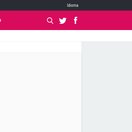
Idioma
O