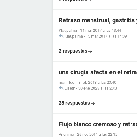
Retraso menstrual, gastritis
Klaupalma
-
14 mar 2017 a las 13:44
Klaupalma
-
15 mar 2017 a las 14:09
2 respuestas
una cirugía afecta en el ret
mani_luci
-
8 feb 2013 a las 20:40
Liseth
-
30 ene 2023 a las 20:31
28 respuestas
Flujo blanco cremoso y retr
Anonimo
-
26 nov 2011 a las 22:12