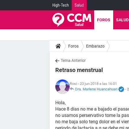
High-Tech
Salud
FOROS
SALUD
Foros
Embarazo
Tema Anterior
Retraso menstrual
Rosi
- 23 jun 2018 a las 16:01
Dra. Marlene Huancahuari
-
2
Hola,
Hace 8 dias no me a bajado el pasad
no usamos perservativo tome la past
no me baja solo teng dolor en el vie
periodo de lactacia a q se debe mi 