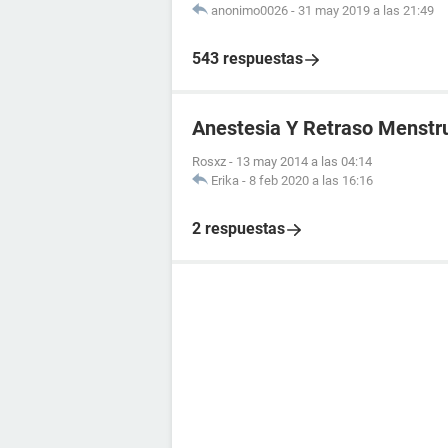
anonimo0026
-
31 may 2019 a las 21:49
543 respuestas
Anestesia Y Retraso Menstr
Rosxz
-
13 may 2014 a las 04:14
Erika
-
8 feb 2020 a las 16:16
2 respuestas