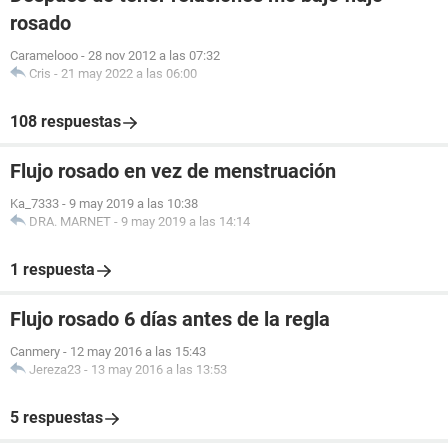
rosado
Caramelooo
-
28 nov 2012 a las 07:32
Cris
-
21 may 2022 a las 06:00
108 respuestas
Flujo rosado en vez de menstruación
Ka_7333
-
9 may 2019 a las 10:38
DRA. MARNET
-
9 may 2019 a las 14:14
1 respuesta
Flujo rosado 6 días antes de la regla
Canmery
-
12 may 2016 a las 15:43
Jereza23
-
13 may 2016 a las 13:53
5 respuestas