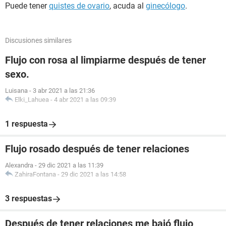
Puede tener
quistes de ovario
, acuda al
ginecólogo
.
Discusiones similares
Flujo con rosa al limpiarme después de tener
sexo.
Luisana
-
3 abr 2021 a las 21:36
Elki_Lahuea
-
4 abr 2021 a las 09:39
1 respuesta
Flujo rosado después de tener relaciones
Alexandra
-
29 dic 2021 a las 11:39
ZahiraFontana
-
29 dic 2021 a las 14:58
3 respuestas
Después de tener relaciones me bajó flujo