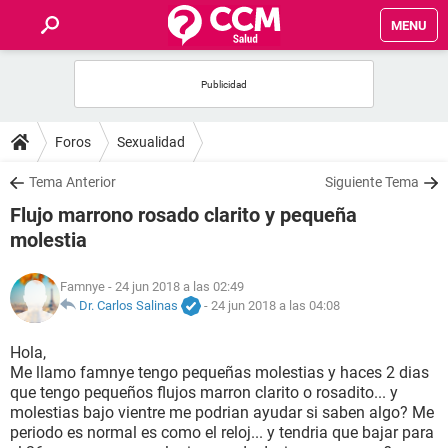
MENU
INICIO
FOROS
Foros
Sexualidad
SALUD
Tema Anterior
Siguiente Tema
Flujo marrono rosado clarito y pequeña
FAMILIA
molestia
NUTRICIÓN
Famnye
- 24 jun 2018 a las 02:49
Dr. Carlos Salinas
-
24 jun 2018 a las 04:08
BIENESTAR
Hola,
Me llamo famnye tengo pequeñas molestias y haces 2 dias
SEXUALIDAD
que tengo pequeños flujos marron clarito o rosadito... y
molestias bajo vientre me podrian ayudar si saben algo? Me
periodo es normal es como el reloj... y tendria que bajar para
GLOSARIO