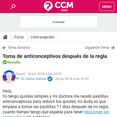
MENU
INICIO
FOROS
Foros
Contracepción
SALUD
Tema Anterior
Siguiente Tema
Toma de anticonceptivos después de la regla
FAMILIA
Resuelto
NUTRICIÓN
Gissel
- 24 jun 2018 a las 04:23
Dr. Carlos Salinas
-
28 jun 2018 a las 01:02
BIENESTAR
Hola,
Yo tengo quistes simples y mi doctora me recetó pastillas
SEXUALIDAD
anticonceptivas para reducir los quistes, mi duda es que
empece a tomar las pastillas 11 días después de mi regla,
cuanto tiempo tengo que esperar para tener
relaciones sin
GLOSARIO