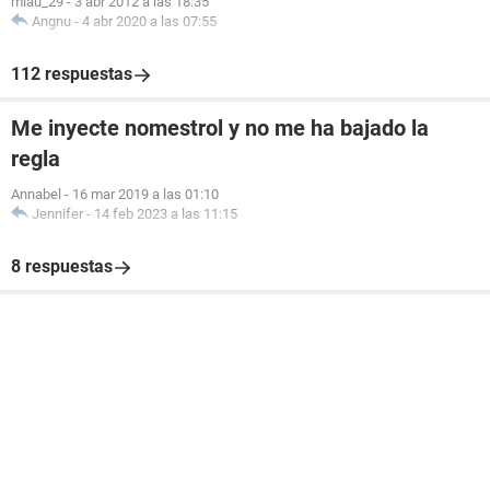
miau_29
-
3 abr 2012 a las 18:35
Angnu
-
4 abr 2020 a las 07:55
112 respuestas
Me inyecte nomestrol y no me ha bajado la
regla
Annabel
-
16 mar 2019 a las 01:10
Jennifer
-
14 feb 2023 a las 11:15
8 respuestas