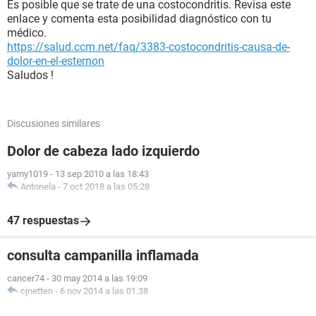
Es posible que se trate de una costocondritis. Revisa este
enlace y comenta esta posibilidad diagnóstico con tu
médico.
https://salud.ccm.net/faq/3383-costocondritis-causa-de-
dolor-en-el-esternon
Saludos !
Discusiones similares
Dolor de cabeza lado izquierdo
yamy1019
-
13 sep 2010 a las 18:43
Antonela
-
7 oct 2018 a las 05:28
47 respuestas
consulta campanilla inflamada
cancer74
-
30 may 2014 a las 19:09
cjnetten
-
6 nov 2014 a las 01:38