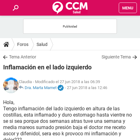
MENU
INICIO
FOROS
Foros
Salud
SALUD
Tema Anterior
Siguiente Tema
Inflamación en el lado izquierdo
FAMILIA
Claudia
- Modificado el 27 jun 2018 a las 06:39
NUTRICIÓN
Dra. Marta Marnet
-
27 jun 2018 a las 12:46
Hola,
BIENESTAR
Tengo inflamación del lado izquierdo en altura de las
costillas, esta inflamado y duro estomago hasta vientre no
SEXUALIDAD
se si sea porque dos semanas atras tuve una semana y
media mareos sumado presión baja el doctor me receto
ascor y difenidol, sera eso k provoco mi inflamación y
GLOSARIO
dolor???