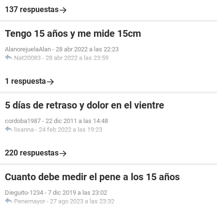
137 respuestas
Tengo 15 años y me mide 15cm
AlanorejuelaAlan
-
28 abr 2022 a las 22:23
Nat20083
-
28 abr 2022 a las 23:59
1 respuesta
5 días de retraso y dolor en el vientre
cordoba1987
-
22 dic 2011 a las 14:48
lisanna
-
24 feb 2022 a las 19:23
220 respuestas
Cuanto debe medir el pene a los 15 años
Dieguito-1234
-
7 dic 2019 a las 23:02
Penemayor
-
27 ago 2023 a las 23:32