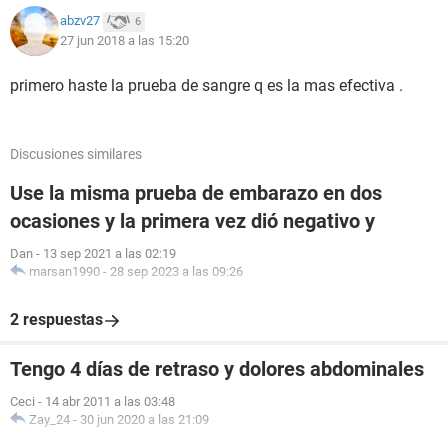
abzv27
6
27 jun 2018 a las 15:20
primero haste la prueba de sangre q es la mas efectiva .
Discusiones similares
Use la misma prueba de embarazo en dos
ocasiones y la primera vez dió negativo y
Dan
-
13 sep 2021 a las 02:19
marsan1990
-
28 sep 2023 a las 09:26
2 respuestas
Tengo 4 días de retraso y dolores abdominales
Ceci
-
14 abr 2011 a las 03:48
Zay_24
-
30 jun 2020 a las 21:09