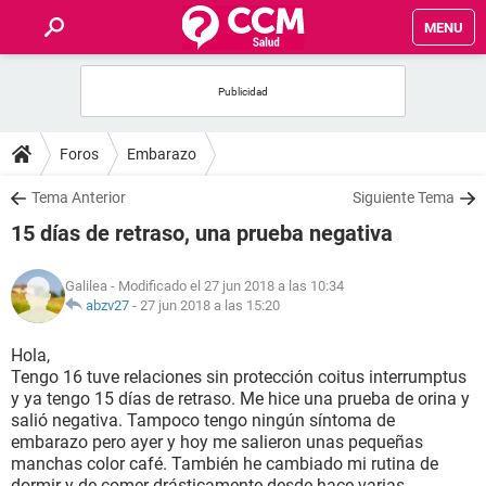
MENU
INICIO
FOROS
Foros
Embarazo
SALUD
Tema Anterior
Siguiente Tema
15 días de retraso, una prueba negativa
FAMILIA
Galilea
- Modificado el 27 jun 2018 a las 10:34
NUTRICIÓN
abzv27
-
27 jun 2018 a las 15:20
Hola,
BIENESTAR
Tengo 16 tuve relaciones sin protección coitus interrumptus
y ya tengo 15 días de retraso. Me hice una prueba de orina y
SEXUALIDAD
salió negativa. Tampoco tengo ningún síntoma de
embarazo pero ayer y hoy me salieron unas pequeñas
manchas color café. También he cambiado mi rutina de
GLOSARIO
dormir y de comer drásticamente desde hace varias