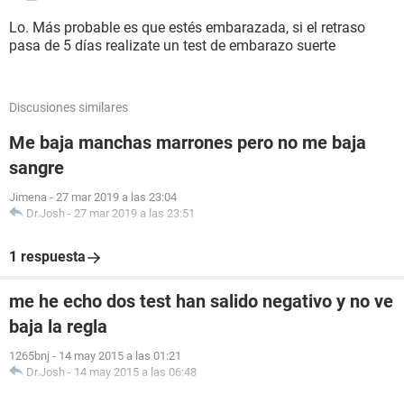
Lo. Más probable es que estés embarazada, si el retraso
pasa de 5 días realizate un test de embarazo suerte
Discusiones similares
Me baja manchas marrones pero no me baja
sangre
Jimena
-
27 mar 2019 a las 23:04
Dr.Josh
-
27 mar 2019 a las 23:51
1 respuesta
me he echo dos test han salido negativo y no ve
baja la regla
1265bnj
-
14 may 2015 a las 01:21
Dr.Josh
-
14 may 2015 a las 06:48