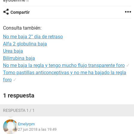
Compartir
Consulta también:
No me baja 2° día de retraso
Alfa 2 globulina baja
Urea baja
Bilirrubina baja
No me baja la regla y tengo mucho flujo transparente foro
✓
Tomo pastillas anticonceptivas y no me ha bajado la regla
foro
✓
1 respuesta
RESPUESTA 1 / 1
Emelyrpm
27 jun 2018 a las 19:49