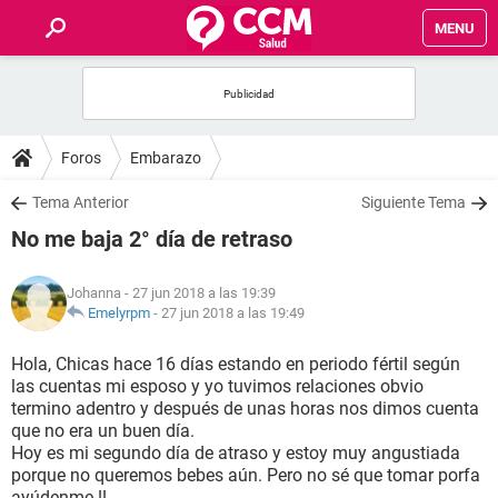
MENU
INICIO
FOROS
Foros
Embarazo
SALUD
Tema Anterior
Siguiente Tema
No me baja 2° día de retraso
FAMILIA
Johanna
- 27 jun 2018 a las 19:39
NUTRICIÓN
Emelyrpm
-
27 jun 2018 a las 19:49
Hola, Chicas hace 16 días estando en periodo fértil según
BIENESTAR
las cuentas mi esposo y yo tuvimos relaciones obvio
termino adentro y después de unas horas nos dimos cuenta
SEXUALIDAD
que no era un buen día.
Hoy es mi segundo día de atraso y estoy muy angustiada
porque no queremos bebes aún. Pero no sé que tomar porfa
GLOSARIO
ayúdenme !!