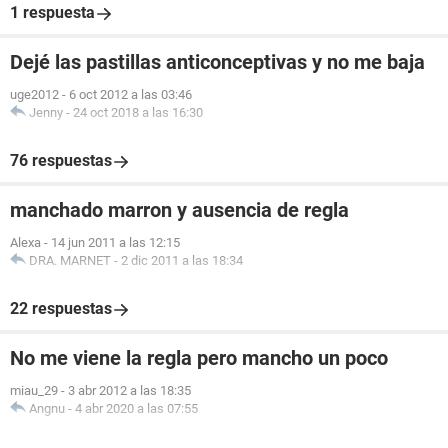
1 respuesta
Dejé las pastillas anticonceptivas y no me baja
uge2012
-
6 oct 2012 a las 03:46
Jenny
-
24 oct 2018 a las 16:30
76 respuestas
manchado marron y ausencia de regla
Alexa
-
14 jun 2011 a las 12:15
DRA. MARNET
-
2 dic 2011 a las 18:34
22 respuestas
No me viene la regla pero mancho un poco
miau_29
-
3 abr 2012 a las 18:35
Angnu
-
4 abr 2020 a las 07:55