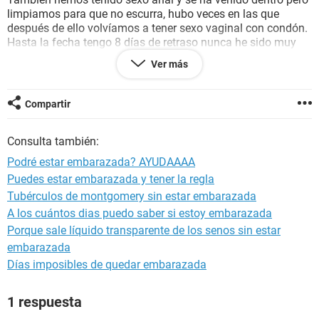
limpiamos para que no escurra, hubo veces en las que
después de ello volvíamos a tener sexo vaginal con condón.
Hasta la fecha tengo 8 días de retraso nunca he sido muy
exacta pero estoy angustiada por que nunca se me ha
Ver más
retrasado tanto. El mes pasado tome una pastilla del día
después creen que sea por eso el retraso o hay posibilidad
de embarazo?
Compartir
Consulta también:
Podré estar embarazada? AYUDAAAA
Puedes estar embarazada y tener la regla
Tubérculos de montgomery sin estar embarazada
A los cuántos dias puedo saber si estoy embarazada
Porque sale líquido transparente de los senos sin estar
embarazada
Días imposibles de quedar embarazada
1 respuesta