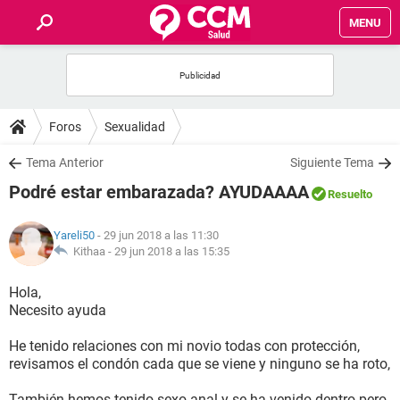
MENU
INICIO
FOROS
Foros
Sexualidad
SALUD
Tema Anterior
Siguiente Tema
Podré estar embarazada? AYUDAAAA
Resuelto
FAMILIA
Yareli50
- 29 jun 2018 a las 11:30
NUTRICIÓN
Kithaa -
29 jun 2018 a las 15:35
Hola,
BIENESTAR
Necesito ayuda
SEXUALIDAD
He tenido relaciones con mi novio todas con protección,
revisamos el condón cada que se viene y ninguno se ha roto,
GLOSARIO
También hemos tenido sexo anal y se ha venido dentro pero