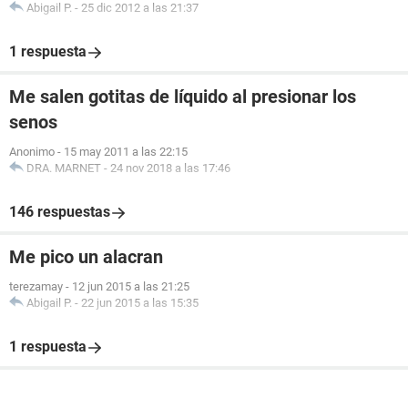
Abigail P.
-
25 dic 2012 a las 21:37
1 respuesta
Me salen gotitas de líquido al presionar los
senos
Anonimo
-
15 may 2011 a las 22:15
DRA. MARNET
-
24 nov 2018 a las 17:46
146 respuestas
Me pico un alacran
terezamay
-
12 jun 2015 a las 21:25
Abigail P.
-
22 jun 2015 a las 15:35
1 respuesta