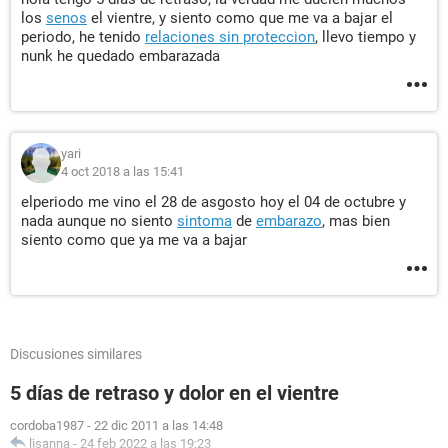
los
senos
el vientre, y siento como que me va a bajar el
periodo, he tenido
relaciones sin proteccion
, llevo tiempo y
nunk he quedado embarazada
yari
4 oct 2018 a las 15:41
elperiodo me vino el 28 de asgosto hoy el 04 de octubre y
nada aunque no siento
sintoma
de
embarazo
, mas bien
siento como que ya me va a bajar
Discusiones similares
5 días de retraso y dolor en el vientre
cordoba1987
-
22 dic 2011 a las 14:48
lisanna
-
24 feb 2022 a las 19:23