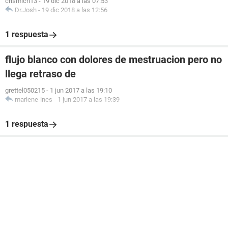
crismich13
-
19 dic 2018 a las 07:53
Dr.Josh
-
19 dic 2018 a las 12:56
1 respuesta
flujo blanco con dolores de mestruacion pero no
llega retraso de
grettel050215
-
1 jun 2017 a las 19:10
marlene-ines
-
1 jun 2017 a las 19:39
1 respuesta