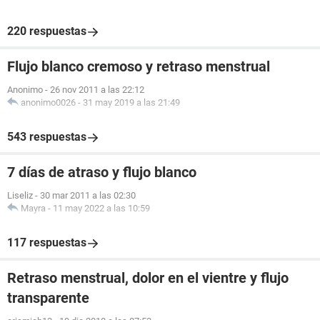
220 respuestas
Flujo blanco cremoso y retraso menstrual
Anonimo
-
26 nov 2011 a las 22:12
anonimo0026
-
31 may 2019 a las 21:49
543 respuestas
7 días de atraso y flujo blanco
Liseliz
-
30 mar 2011 a las 02:30
Mayra
-
11 may 2022 a las 10:59
117 respuestas
Retraso menstrual, dolor en el vientre y flujo
transparente