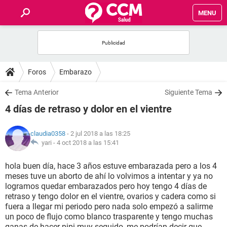
MENU
INICIO
FOROS
Foros
Embarazo
SALUD
Tema Anterior
Siguiente Tema
4 días de retraso y dolor en el vientre
FAMILIA
claudia0358
- 2 jul 2018 a las 18:25
NUTRICIÓN
yari -
4 oct 2018 a las 15:41
hola buen día, hace 3 años estuve embarazada pero a los 4
BIENESTAR
meses tuve un aborto de ahí lo volvimos a intentar y ya no
logramos quedar embarazados pero hoy tengo 4 días de
SEXUALIDAD
retraso y tengo dolor en el vientre, ovarios y cadera como si
fuera a llegar mi periodo pero nada solo empezó a salirme
un poco de flujo como blanco trasparente y tengo muchas
GLOSARIO
ganas de hacer pipi muy seguido, me podrían decir que