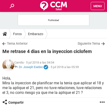
MENU
INICIO
FOROS
Foros
Embarazo
SALUD
Tema Anterior
Siguiente Tema
Me retrase 4 dias en la inyeccion ciclofem
FAMILIA
Camila
- 5 jul 2018 a las 04:04
NUTRICIÓN
Dr. Joseph Exebio
-
5 jul 2018 a las 05:59
Hola,
BIENESTAR
Mira la inyeccion de planificar me la tenia que aplicar el 18 y
me la aplique el 21, pero no tuve relaciones, tuve relaciones
SEXUALIDAD
el 3, no corro riesgo ya que me la aplique el 21 ?
Compartir
GLOSARIO