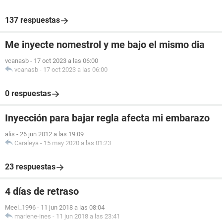
137 respuestas
Me inyecte nomestrol y me bajo el mismo dia
vcanasb
-
17 oct 2023 a las 06:00
vcanasb
-
17 oct 2023 a las 06:00
0 respuestas
Inyección para bajar regla afecta mi embarazo
alis
-
26 jun 2012 a las 19:09
Caraleya
-
15 may 2020 a las 01:23
23 respuestas
4 días de retraso
Meel_1996
-
11 jun 2018 a las 08:04
marlene-ines
-
11 jun 2018 a las 23:41