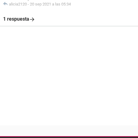
alicia2120
-
20 sep 2021 a las 05:34
1 respuesta