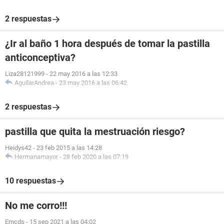
2 respuestas
¿Ir al baño 1 hora después de tomar la pastilla
anticonceptiva?
Liza28121999
-
22 may 2016 a las 12:33
AguilarAndrea
-
23 may 2016 a las 06:42
2 respuestas
pastilla que quita la mestruación riesgo?
Heidys42
-
23 feb 2015 a las 14:28
Hermanamayor
-
28 feb 2020 a las 07:19
10 respuestas
No me corro!!!
Emcds
-
15 sep 2021 a las 04:02