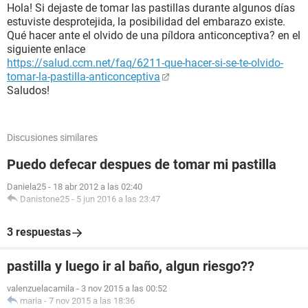
Hola! Si dejaste de tomar las pastillas durante algunos días
estuviste desprotejida, la posibilidad del embarazo existe.
Qué hacer ante el olvido de una píldora anticonceptiva? en el
siguiente enlace
https://salud.ccm.net/faq/6211-que-hacer-si-se-te-olvido-
tomar-la-pastilla-anticonceptiva
Saludos!
Discusiones similares
Puedo defecar despues de tomar mi pastilla
Daniela25
-
18 abr 2012 a las 02:40
Danistone25
-
5 jun 2016 a las 23:47
3 respuestas
pastilla y luego ir al baño, algun riesgo??
valenzuelacamila
-
3 nov 2015 a las 00:52
maria
-
7 nov 2015 a las 18:36