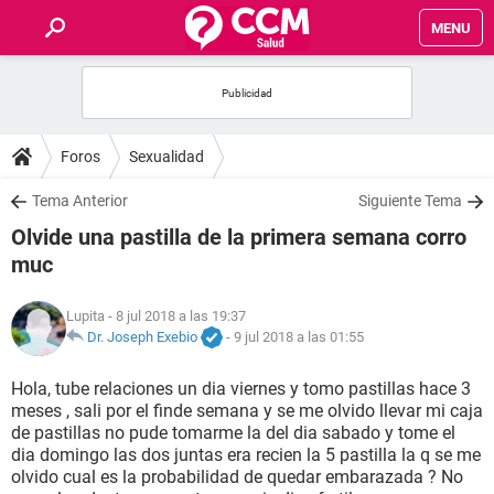
MENU
INICIO
FOROS
Foros
Sexualidad
SALUD
Tema Anterior
Siguiente Tema
Olvide una pastilla de la primera semana corro
FAMILIA
muc
NUTRICIÓN
Lupita
- 8 jul 2018 a las 19:37
Dr. Joseph Exebio
-
9 jul 2018 a las 01:55
BIENESTAR
Hola, tube relaciones un dia viernes y tomo pastillas hace 3
meses , sali por el finde semana y se me olvido llevar mi caja
SEXUALIDAD
de pastillas no pude tomarme la del dia sabado y tome el
dia domingo las dos juntas era recien la 5 pastilla la q se me
olvido cual es la probabilidad de quedar embarazada ? No
GLOSARIO