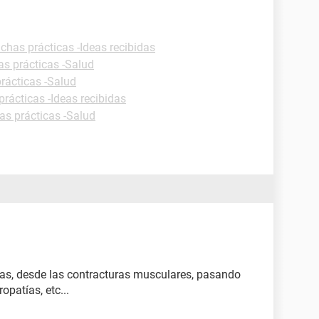
ichas prácticas -Ideas recibidas
as prácticas -Salud
rácticas -Salud
prácticas -Ideas recibidas
as prácticas -Salud
as, desde las contracturas musculares, pasando
opatías, etc...