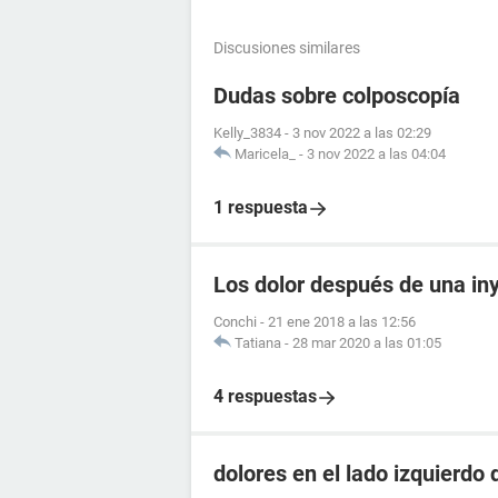
Discusiones similares
Dudas sobre colposcopía
Kelly_3834
-
3 nov 2022 a las 02:29
Maricela_
-
3 nov 2022 a las 04:04
1 respuesta
Los dolor después de una i
Conchi
-
21 ene 2018 a las 12:56
Tatiana
-
28 mar 2020 a las 01:05
4 respuestas
dolores en el lado izquierdo 