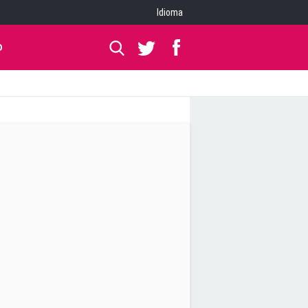
Idioma
O