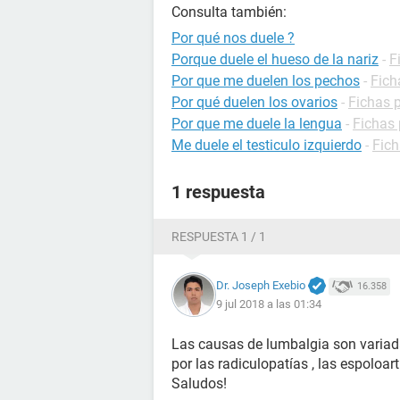
Consulta también:
Por qué nos duele ?
Porque duele el hueso de la nariz
-
F
Por que me duelen los pechos
-
Fich
Por qué duelen los ovarios
-
Fichas p
Por que me duele la lengua
-
Fichas 
Me duele el testiculo izquierdo
-
Fich
1 respuesta
RESPUESTA 1 / 1
Dr. Joseph Exebio
16.358
9 jul 2018 a las 01:34
Las causas de lumbalgia son variad
por las radiculopatías , las espoloartr
Saludos!