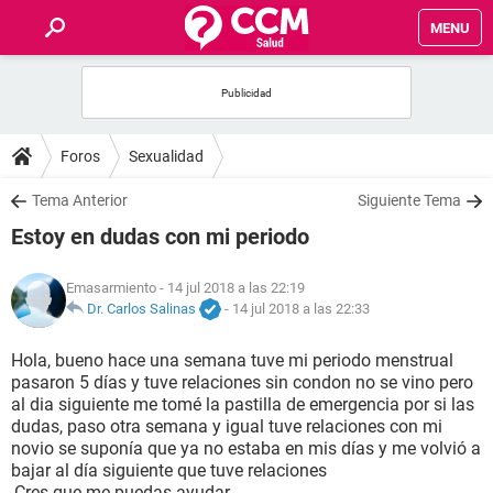
MENU
INICIO
FOROS
Foros
Sexualidad
SALUD
Tema Anterior
Siguiente Tema
Estoy en dudas con mi periodo
FAMILIA
Emasarmiento
- 14 jul 2018 a las 22:19
NUTRICIÓN
Dr. Carlos Salinas
-
14 jul 2018 a las 22:33
Hola, bueno hace una semana tuve mi periodo menstrual
BIENESTAR
pasaron 5 días y tuve relaciones sin condon no se vino pero
al dia siguiente me tomé la pastilla de emergencia por si las
SEXUALIDAD
dudas, paso otra semana y igual tuve relaciones con mi
novio se suponía que ya no estaba en mis días y me volvió a
bajar al día siguiente que tuve relaciones
GLOSARIO
,Cres que me puedas ayudar