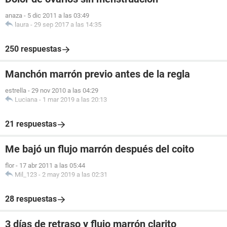
anaza
-
5 dic 2011 a las 03:49
laura
-
29 sep 2017 a las 14:35
250 respuestas
Manchón marrón previo antes de la regla
estrella
-
29 nov 2010 a las 04:29
Luciana
-
1 mar 2019 a las 20:13
21 respuestas
Me bajó un flujo marrón después del coito
flor
-
17 abr 2011 a las 05:44
Mil_123
-
2 may 2019 a las 02:31
28 respuestas
3 días de retraso y flujo marrón clarito