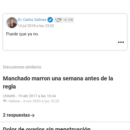
Dr. Carlos Salinas
16.108
14 jul 2018 a las 23:02
Puede que ya no.
Discusiones similares
Manchado marron una semana antes de la
regla
chita96
-
19 abr 2017 a las 16:34
Helene
-
4 nov 2023 a las 16:23
2 respuestas
Dolor de ovarios sin menstruación