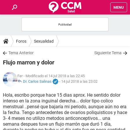
MENU
INICIO
FOROS
Foros
Sexualidad
SALUD
Tema Anterior
Siguiente Tema
Flujo marron y dolor
FAMILIA
Fer
- Modificado el 14 jul 2018 a las 22:45
NUTRICIÓN
Dr. Carlos Salinas
-
14 jul 2018 a las 23:02
Hola, escribo porque hace 15 dias aprox. He sentido dolor
BIENESTAR
intenso en la zona inguinal derecha... dolor tipo colico
menstrual ..pensé que bajaría mi periodo, aunque aún no era
SEXUALIDAD
la fecha. Tengo antecedentes de ovarios poliquisticos y hace
3- 4 meses no utilizo metodos anticonceptivos... una
semana despues tuve un flujo marrón que duró 1 día,
GLOSARIO
durante la noche no hubo y al día sgte fue en poca cantidad,