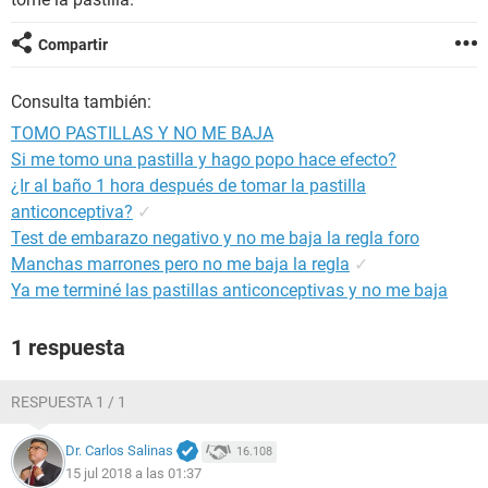
Compartir
Consulta también:
TOMO PASTILLAS Y NO ME BAJA
Si me tomo una pastilla y hago popo hace efecto?
¿Ir al baño 1 hora después de tomar la pastilla
anticonceptiva?
✓
Test de embarazo negativo y no me baja la regla foro
Manchas marrones pero no me baja la regla
✓
Ya me terminé las pastillas anticonceptivas y no me baja
1 respuesta
RESPUESTA 1 / 1
Dr. Carlos Salinas
16.108
15 jul 2018 a las 01:37