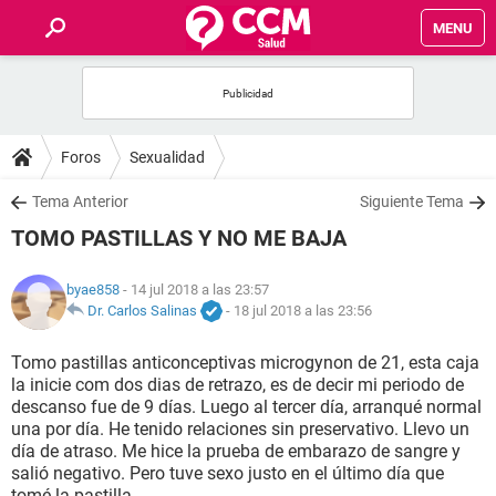
MENU
INICIO
FOROS
Foros
Sexualidad
SALUD
Tema Anterior
Siguiente Tema
TOMO PASTILLAS Y NO ME BAJA
FAMILIA
byae858
- 14 jul 2018 a las 23:57
NUTRICIÓN
Dr. Carlos Salinas
-
18 jul 2018 a las 23:56
Tomo pastillas anticonceptivas microgynon de 21, esta caja
BIENESTAR
la inicie com dos dias de retrazo, es de decir mi periodo de
descanso fue de 9 días. Luego al tercer día, arranqué normal
SEXUALIDAD
una por día. He tenido relaciones sin preservativo. Llevo un
día de atraso. Me hice la prueba de embarazo de sangre y
salió negativo. Pero tuve sexo justo en el último día que
GLOSARIO
tomé la pastilla.