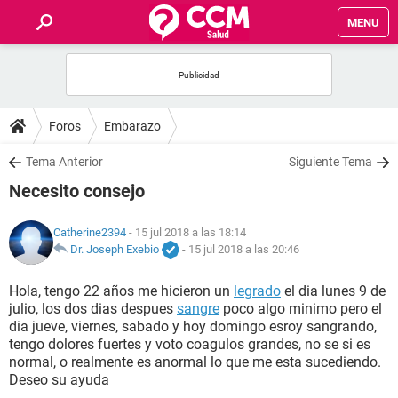
MENU
INICIO
FOROS
Foros
Embarazo
SALUD
Tema Anterior
Siguiente Tema
Necesito consejo
FAMILIA
Catherine2394
- 15 jul 2018 a las 18:14
NUTRICIÓN
Dr. Joseph Exebio
-
15 jul 2018 a las 20:46
Hola, tengo 22 años me hicieron un
legrado
el dia lunes 9 de
BIENESTAR
julio, los dos dias despues
sangre
poco algo minimo pero el
dia jueve, viernes, sabado y hoy domingo esroy sangrando,
SEXUALIDAD
tengo dolores fuertes y voto coagulos grandes, no se si es
normal, o realmente es anormal lo que me esta sucediendo.
Deseo su ayuda
GLOSARIO