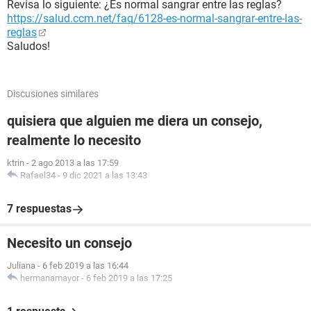
Revisa lo siguiente: ¿Es normal sangrar entre las reglas?
https://salud.ccm.net/faq/6128-es-normal-sangrar-entre-las-
reglas
Saludos!
Discusiones similares
quisiera que alguien me diera un consejo,
realmente lo necesito
ktrin
-
2 ago 2013 a las 17:59
Rafael34
-
9 dic 2021 a las 13:43
7 respuestas
Necesito un consejo
Juliana
-
6 feb 2019 a las 16:44
hermanamayor
-
6 feb 2019 a las 17:25