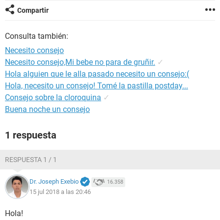
Compartir
Consulta también:
Necesito consejo
Necesito consejo,Mi bebe no para de gruñir.
✓
Hola alguien que le alla pasado necesito un consejo:(
Hola, necesito un consejo! Tomé la pastilla postday...
Consejo sobre la cloroquina
✓
Buena noche un consejo
1 respuesta
RESPUESTA 1 / 1
Dr. Joseph Exebio
16.358
15 jul 2018 a las 20:46
Hola!