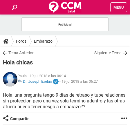
MENU
INICIO
FOROS
Foros
Embarazo
SALUD
Tema Anterior
Siguiente Tema
Hola chicas
FAMILIA
Paula
- 19 jul 2018 a las 06:14
NUTRICIÓN
Dr. Joseph Exebio
-
19 jul 2018 a las 06:27
Hola, una pregunta tengo 9 dias de retraso y tube relaciones
BIENESTAR
sin proteccion pero una vez sola termino adentro y las otras
afuera puedo tener riesgo a embarazo??
SEXUALIDAD
Compartir
GLOSARIO