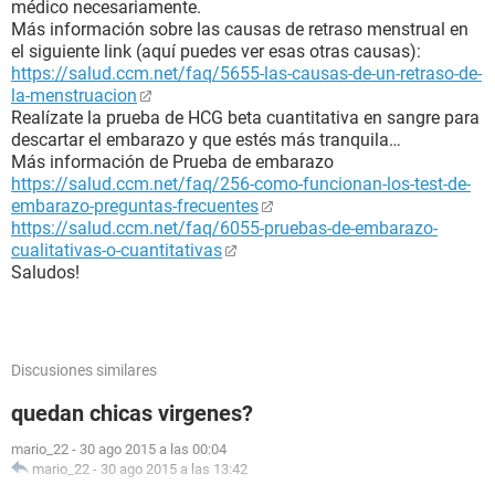
médico necesariamente.
Más información sobre las causas de retraso menstrual en
el siguiente link (aquí puedes ver esas otras causas):
https://salud.ccm.net/faq/5655-las-causas-de-un-retraso-de-
la-menstruacion
Realízate la prueba de HCG beta cuantitativa en sangre para
descartar el embarazo y que estés más tranquila…
Más información de Prueba de embarazo
https://salud.ccm.net/faq/256-como-funcionan-los-test-de-
embarazo-preguntas-frecuentes
https://salud.ccm.net/faq/6055-pruebas-de-embarazo-
cualitativas-o-cuantitativas
Saludos!
Discusiones similares
quedan chicas virgenes?
mario_22
-
30 ago 2015 a las 00:04
mario_22
-
30 ago 2015 a las 13:42