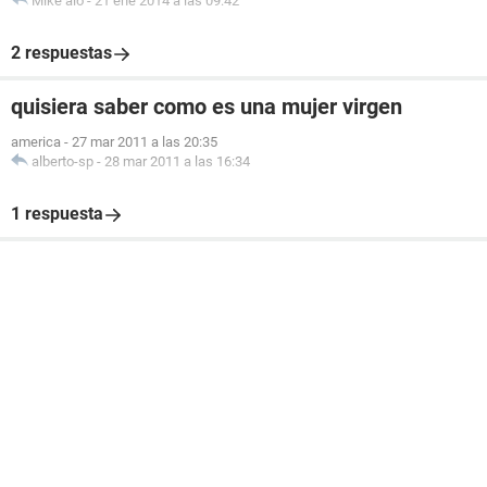
Mike alo
-
21 ene 2014 a las 09:42
2 respuestas
quisiera saber como es una mujer virgen
america
-
27 mar 2011 a las 20:35
alberto-sp
-
28 mar 2011 a las 16:34
1 respuesta