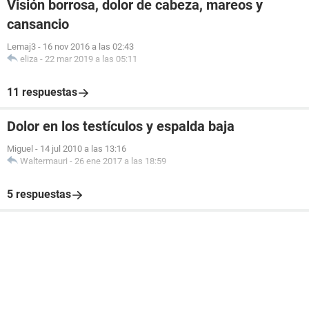
Visión borrosa, dolor de cabeza, mareos y
cansancio
Lemaj3
-
16 nov 2016 a las 02:43
eliza
-
22 mar 2019 a las 05:11
11 respuestas
Dolor en los testículos y espalda baja
Miguel
-
14 jul 2010 a las 13:16
Waltermauri
-
26 ene 2017 a las 18:59
5 respuestas