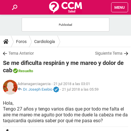
MENU
INICIO
FOROS
Foros
Cardiología
SALUD
Tema Anterior
Siguiente Tema
Se me dificulta respirán y me mareo y dolor de
FAMILIA
cab
Resuelto
NUTRICIÓN
Adrianagarciagarcia
- 21 jul 2018 a las 03:01
Dr. Joseph Exebio
-
21 jul 2018 a las 05:59
BIENESTAR
Hola,
Tengo 27 años y tengo varios días que por todo me falta el
SEXUALIDAD
aire me mareo me aguito por todo me duele la cabeza me da
taquicardia quisiera saber por qué me pasa eso?
GLOSARIO