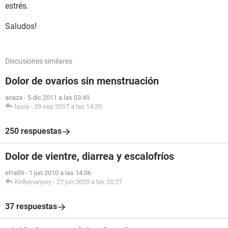
estrés.
Saludos!
Discusiones similares
Dolor de ovarios sin menstruación
anaza
-
5 dic 2011 a las 03:49
laura
-
29 sep 2017 a las 14:35
250 respuestas
Dolor de vientre, diarrea y escalofríos
efra09
-
1 jun 2010 a las 14:06
Kellymaryury
-
27 jun 2020 a las 20:27
37 respuestas