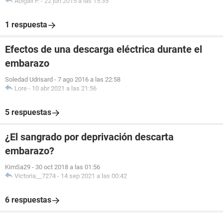
Abigail P.
-
22 jun 2015 a las 15:35
1 respuesta
Efectos de una descarga eléctrica durante el
embarazo
Soledad Udrisard
-
7 ago 2016 a las 22:58
Lore
-
10 abr 2021 a las 21:56
5 respuestas
¿El sangrado por deprivación descarta
embarazo?
KimSa29
-
30 oct 2018 a las 01:56
Victoria__7274
-
14 sep 2021 a las 00:42
6 respuestas