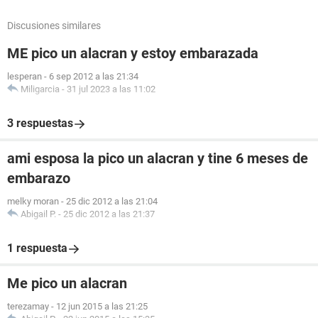
Discusiones similares
ME pico un alacran y estoy embarazada
lesperan
-
6 sep 2012 a las 21:34
Miligarcia
-
31 jul 2023 a las 11:02
3 respuestas
ami esposa la pico un alacran y tine 6 meses de
embarazo
melky moran
-
25 dic 2012 a las 21:04
Abigail P.
-
25 dic 2012 a las 21:37
1 respuesta
Me pico un alacran
terezamay
-
12 jun 2015 a las 21:25