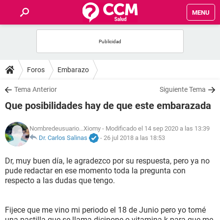
MENU
INICIO
FOROS
Foros
Embarazo
SALUD
Tema Anterior
Siguiente Tema
Que posibilidades hay de que este embarazada
FAMILIA
Nombredeusuario...Xiomy
- Modificado el 14 sep 2020 a las 13:39
NUTRICIÓN
Dr. Carlos Salinas
-
26 jul 2018 a las 18:53
Dr, muy buen día, le agradezco por su respuesta, pero ya no
BIENESTAR
pude redactar en ese momento toda la pregunta con
respecto a las dudas que tengo.
SEXUALIDAD
Fijece que me vino mi periodo el 18 de Junio pero yo tomé
GLOSARIO
una pastilla que se llama dicinone o vitamina k para que me