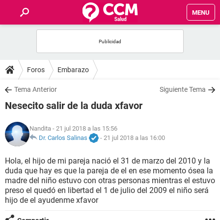
MENU
INICIO
FOROS
Foros
Embarazo
SALUD
Tema Anterior
Siguiente Tema
Nesecito salir de la duda xfavor
FAMILIA
Nandita
- 21 jul 2018 a las 15:56
NUTRICIÓN
Dr. Carlos Salinas
-
21 jul 2018 a las 16:00
Hola, el hijo de mi pareja nació el 31 de marzo del 2010 y la
BIENESTAR
duda que hay es que la pareja de el en ese momento ósea la
madre del niño estuvo con otras personas mientras el estuvo
SEXUALIDAD
preso el quedó en libertad el 1 de julio del 2009 el niño será
hijo de el ayudenme xfavor
GLOSARIO