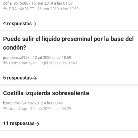
sofia_96_5688
-
16 mar 2019 a las 01:07
DRA. MARNET
-
16 mar 2019 a las 12:50
4 respuestas
Puede salir el liquido preseminal por la base del
condón?
juanperezal123
-
12 jul 2020 a las 18:59
Hermanamayor
-
13 jul 2020 a las 02:41
5 respuestas
Costilla izquierda sobresaliente
bxaguirre
-
24 nov 2012 a las 00:46
Juandiego
-
15 ene 2022 a las 04:29
11 respuestas