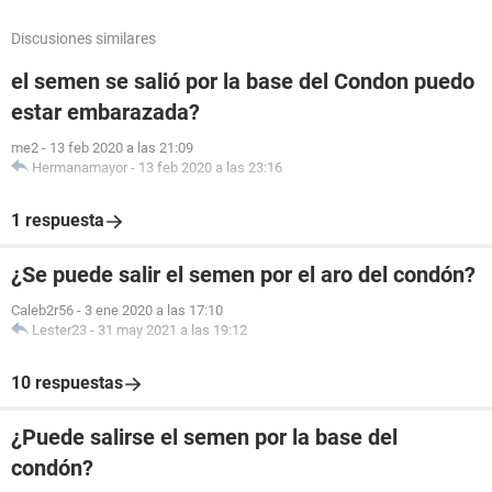
Discusiones similares
el semen se salió por la base del Condon puedo
estar embarazada?
me2
-
13 feb 2020 a las 21:09
Hermanamayor
-
13 feb 2020 a las 23:16
1 respuesta
¿Se puede salir el semen por el aro del condón?
Caleb2r56
-
3 ene 2020 a las 17:10
Lester23
-
31 may 2021 a las 19:12
10 respuestas
¿Puede salirse el semen por la base del
condón?