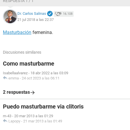
RESPUESTA 1 / 1
Dr. Carlos Salinas
16.108
21 jul 2018 a las 22:37
Masturbación
femenina.
Discusiones similares
Como masturbarme
Isabellaalvarez
-
18 abr 2022 a las 03:09
emma
-
24 oct 2023 a las 06:11
2 respuestas
Puedo masturbarme via clitoris
m-43
-
20 mar 2013 a las 01:29
Lapopy
-
21 mar 2013 a las 01:49