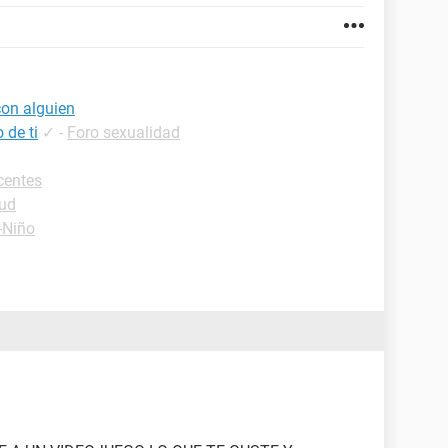
con alguien
 de ti
✓
-
Foro sexualidad
centes
lud
-Niño