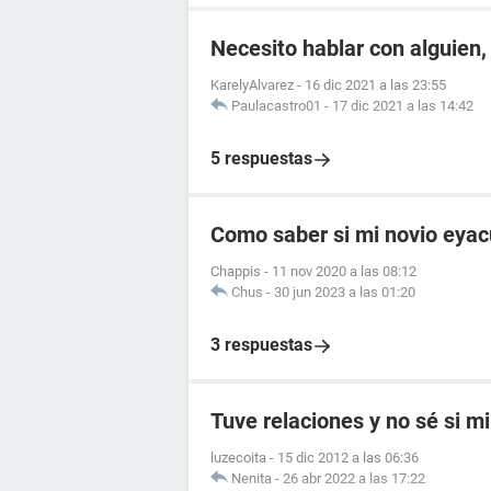
Necesito hablar con alguien,
KarelyAlvarez
-
16 dic 2021 a las 23:55
Paulacastro01
-
17 dic 2021 a las 14:42
5 respuestas
Como saber si mi novio eyac
Chappis
-
11 nov 2020 a las 08:12
Chus
-
30 jun 2023 a las 01:20
3 respuestas
Tuve relaciones y no sé si mi
luzecoita
-
15 dic 2012 a las 06:36
Nenita
-
26 abr 2022 a las 17:22