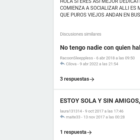
HOLA SI ERES ASI MEJOR DEDICAT
COMIENZA A SOCIALIZAR ALLI ES 
QUE PUROS VIEJOS ANDAN EN BU
Discusiones similares
No tengo nadie con quien ha
RacoonSleeppless
-
6 abr 2018 a las 09:50
Cilova
-
9 abr 2022 a las 21:54
3 respuestas
ESTOY SOLA Y SIN AMIGOS
laura131314
-
9 oct 2017 a las 17:46
maite33
-
13 nov 2017 a las 00:28
1 respuesta