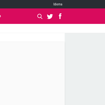
Idioma
O