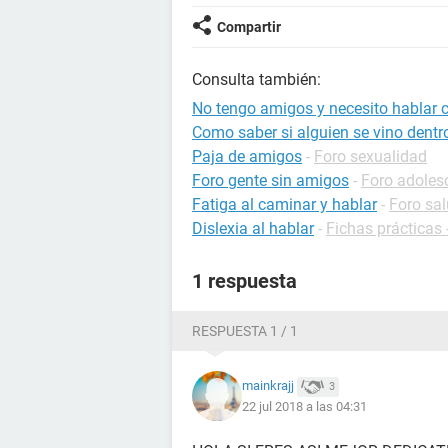
Compartir
Consulta también:
No tengo amigos y necesito hablar 
Como saber si alguien se vino dentro
Paja de amigos
-
Foro sexualidad
Foro gente sin amigos
-
Foro adoles
Fatiga al caminar y hablar
-
Foro sa
Dislexia al hablar
-
Fichas prácticas 
1 respuesta
RESPUESTA 1 / 1
mainkrajj
3
22 jul 2018 a las 04:31