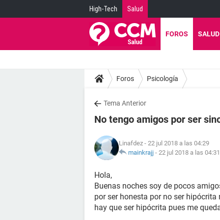
High-Tech
Salud
FOROS
SALUD
Foros
Psicología
Tema Anterior
No tengo amigos por ser sin
Linafdez
- 22 jul 2018 a las 04:29
mainkrajj
-
22 jul 2018 a las 04:31
Hola,
Buenas noches soy de pocos amigos
por ser honesta por no ser hipócrita
hay que ser hipócrita pues me queda