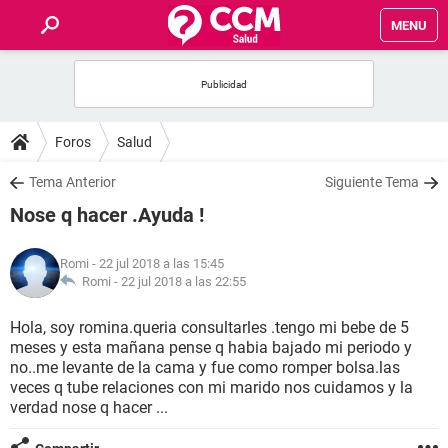
MENU
INICIO
FOROS
Foros
Salud
SALUD
Tema Anterior
Siguiente Tema
Nose q hacer .Ayuda !
FAMILIA
Romi
- 22 jul 2018 a las 15:45
NUTRICIÓN
Romi -
22 jul 2018 a las 22:55
Hola, soy romina.queria consultarles .tengo mi bebe de 5
BIENESTAR
meses y esta mañana pense q habia bajado mi periodo y
no..me levante de la cama y fue como romper bolsa.las
SEXUALIDAD
veces q tube relaciones con mi marido nos cuidamos y la
verdad nose q hacer ...
GLOSARIO