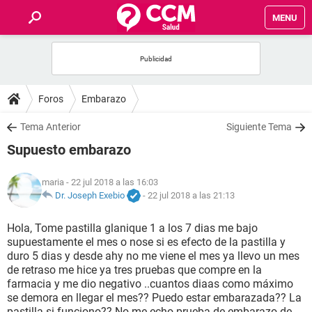
MENU
INICIO
FOROS
Foros
Embarazo
SALUD
Tema Anterior
Siguiente Tema
Supuesto embarazo
FAMILIA
maria
- 22 jul 2018 a las 16:03
NUTRICIÓN
Dr. Joseph Exebio
-
22 jul 2018 a las 21:13
Hola, Tome pastilla glanique 1 a los 7 dias me bajo
BIENESTAR
supuestamente el mes o nose si es efecto de la pastilla y
duro 5 dias y desde ahy no me viene el mes ya llevo un mes
SEXUALIDAD
de retraso me hice ya tres pruebas que compre en la
farmacia y me dio negativo ..cuantos diaas como máximo
se demora en llegar el mes?? Puedo estar embarazada?? La
GLOSARIO
pastilla si funciono?? No me echo prueba de embarazo de