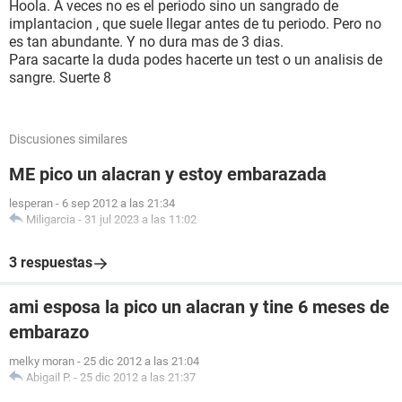
Hoola. A veces no es el periodo sino un sangrado de
implantacion , que suele llegar antes de tu periodo. Pero no
es tan abundante. Y no dura mas de 3 dias.
Para sacarte la duda podes hacerte un test o un analisis de
sangre. Suerte 8
Discusiones similares
ME pico un alacran y estoy embarazada
lesperan
-
6 sep 2012 a las 21:34
Miligarcia
-
31 jul 2023 a las 11:02
3 respuestas
ami esposa la pico un alacran y tine 6 meses de
embarazo
melky moran
-
25 dic 2012 a las 21:04
Abigail P.
-
25 dic 2012 a las 21:37