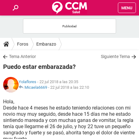
MENU
INICIO
FOROS
Foros
Embarazo
SALUD
Tema Anterior
Siguiente Tema
Puedo estar embarazada?
FAMILIA
Yolaflores
- 22 jul 2018 a las 20:35
NUTRICIÓN
Micaela6669
-
22 jul 2018 a las 22:10
Hola,
BIENESTAR
Desde hace 4 meses he estado teniendo relaciones con mi
novio muy muy seguido, desde hace 15 días me he estado
SEXUALIDAD
sintiendo mareada y con muchas ganas de vomitar, la regla
tenía que llegarme el 26 de julio, y hoy 22 tuve un pequeño
sangrado y fuerte y se pasó, ahorita tengo el dolor de vientre
GLOSARIO
muy fuerte