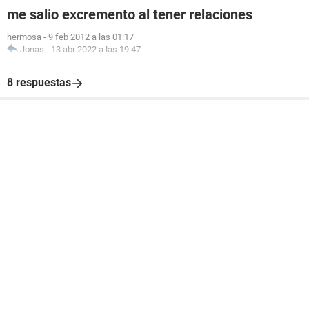
me salio excremento al tener relaciones
hermosa
-
9 feb 2012 a las 01:17
Jonas
-
13 abr 2022 a las 19:47
8 respuestas