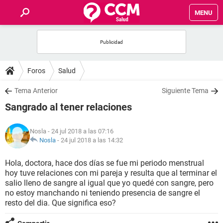
MENU
INICIO
FOROS
Foros
Salud
SALUD
Tema Anterior
Siguiente Tema
Sangrado al tener relaciones
FAMILIA
Nosla
- 24 jul 2018 a las 07:16
NUTRICIÓN
Nosla
-
24 jul 2018 a las 14:32
Hola, doctora, hace dos días se fue mi periodo menstrual
BIENESTAR
hoy tuve relaciones con mi pareja y resulta que al terminar el
salio lleno de sangre al igual que yo quedé con sangre, pero
SEXUALIDAD
no estoy manchando ni teniendo presencia de sangre el
resto del dia. Que significa eso?
GLOSARIO