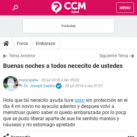
MENU
INICIO
FOROS
Foros
Embarazo
SALUD
Tema Anterior
Siguiente Tema
Buenas noches a todos nececito de ustedes
FAMILIA
municipalw
- 25 jul 2018 a las 05:02
NUTRICIÓN
Dr. Joseph Exebio
-
25 jul 2018 a las 07:01
Hola que tal nececito ayuda tuve
sexo
sin protección en el
BIENESTAR
dia 4 mi novio no eyaculo adentro y despues volvi a
menstruar quiero saber si quedo embarazada por lo pocp
SEXUALIDAD
que se pudo liberar aparte de aue he sentido mareos y
náuseas y mi estomago apretado
GLOSARIO