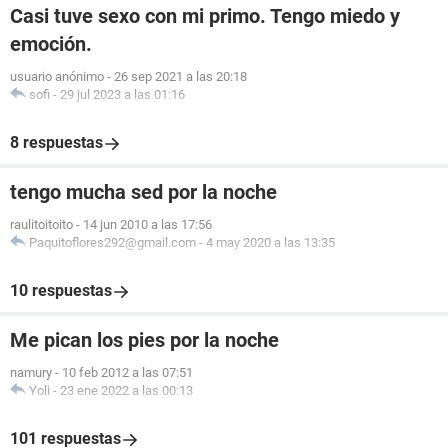
Casi tuve sexo con mi primo. Tengo miedo y
emoción.
usuario anónimo
-
26 sep 2021 a las 20:18
sofi
-
29 jul 2023 a las 01:16
8 respuestas
tengo mucha sed por la noche
raulitoitoito
-
14 jun 2010 a las 17:56
Paquitoflores292@gmail.com
-
4 may 2020 a las 13:35
10 respuestas
Me pican los pies por la noche
namury
-
10 feb 2012 a las 07:51
Yoli
-
23 ene 2022 a las 00:13
101 respuestas